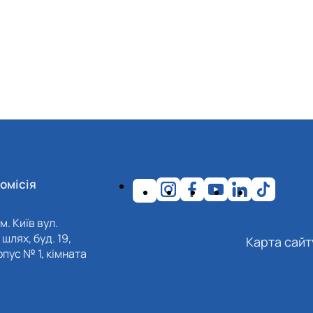
омісія
м. Київ вул.
шлях, буд. 19,
Карта сайт
пус № 1, кімната