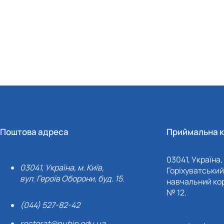
Поштова адреса
Приймальна к
03041, Україна, 
03041, Україна, м. Київ,
Горіхуватський 
вул. Героїв Оборони, буд. 15.
навчальний кор
№ 12.
(044) 527-82-42
rectorat@nubip.edu.ua