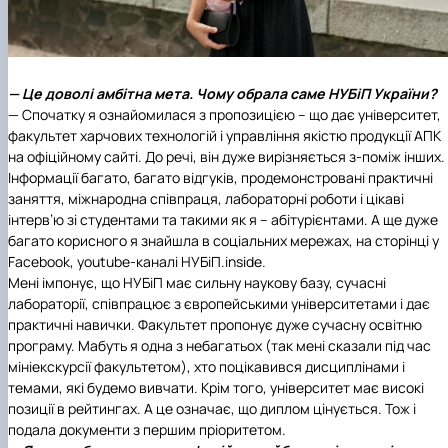
— Це доволі амбітна мета. Чому обрала саме НУБіП України?
— Спочатку я ознайомилася з пропозицією – що дає університет,
факультет харчових технологій і управління якістю продукції АПК
на офіційному сайті. До речі, він дуже вирізняється з-поміж інших.
Інформації багато, багато відгуків, продемонстровані практичні
заняття, міжнародна співпраця, лабораторні роботи і цікаві
інтерв’ю зі студентами та такими як я – абітурієнтами. А ще дуже
багато корисного я знайшла в соціальних мережах, на сторінці у
Facebook, youtube-каналі НУБіП.inside.
Мені імпонує, що НУБіП має сильну наукову базу, сучасні
лабораторії, співпрацює з європейськими університетами і дає
практичні навички. Факультет пропонує дуже сучасну освітню
програму. Мабуть я одна з небагатьох (так мені сказали під час
мініекскурсії факультетом), хто поцікавився дисциплінами і
темами, які будемо вивчати. Крім того, університет має високі
позиції в рейтингах. А це означає, що диплом цінується. Тож і
подала документи з першим пріоритетом.