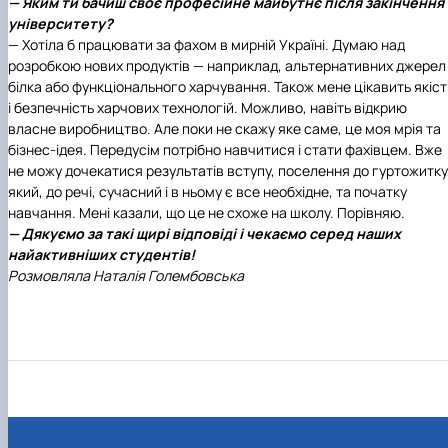
— Яким ти бачиш своє професійне майбутнє після закінчення
університету?
— Хотіла б працювати за фахом в мирній Україні. Думаю над
розробкою нових продуктів — наприклад, альтернативних джерел
білка або функціонального харчування. Також мене цікавить якіст
і безпечність харчових технологій. Можливо, навіть відкрию
власне виробництво. Але поки не скажу яке саме, це моя мрія та
бізнес-ідея. Передусім потрібно навчитися і стати фахівцем. Вже
не можу дочекатися результатів вступу, поселення до гуртожитку
який, до речі, сучасний і в ньому є все необхідне, та початку
навчання. Мені казали, що це не схоже на школу. Порівняю.
— Дякуємо за такі щирі відповіді і чекаємо серед наших
найактивніших студентів!
Розмовляла Наталія Голембовська