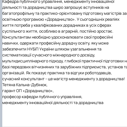
Кафедра публічного управління, менеджменту інноваційної
діяльності та дорадництва
щиро запрошує вступників на
багатопрофільну та практико-орієнтовану підготовку магістрів за
освітньою програмою «Дорадництво». У сьогоднішніх реаліях
життя потреба у кваліфікованих дорадниках в усіх сферах
суспільного життя, особливо в аграрній, постійно зростає.
Консультантам необхідно удосконалювати свої професійні
навички, одержати професійну дорадчу освіту, яку може
забезпечити
НУБіП України
шляхом узагальнення та
систематизації сучасного міжнародного досвіду,
мультидисциплінарного підходу, глибокої практичної підготовки 
базі передових вітчизняних та зарубіжних підприємств, установ т
організацій. Як показує практика та відгуки роботодавців,
сучасний консультант - це магістр менеджменту з дорадництва!
Тетяна Кальна-Дубінюк,
гарант ОП «Дорадництво»,
професор кафедри публічного управління,
менеджменту інноваційної діяльності та дорадництва