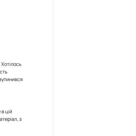
17.04.2024 р.), студент 2-го курсу 2024 рі…
1983 - 27.09.2022 р.), випускник 2017 року.
86 - 03.07.2023 р.), випускник 2019 року.
975 - 20.05.2022 р.), випускник 1999 року.
.1995 - 28.12.2023 р.), студент 2 курсу з…
2.05.1981 - 02.02.2025 р.), випускник 2003 р…
06.1965 - 03.2022 р.), випускник 1992 року.
994 - 25.08.2023 р.), випускник 2016 року.
12.2022 р.), випускник 1996 року.
. Хотілось
ість
 зупинився
 в цій
атеріал, з