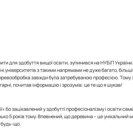
СЕРГА Петро Грирорович (18.06.1999 - 
СОЛОВЙОВ Сергій Олександрович (08.06.
СОРОКА Олександр Григорович (03.07.19
СТЕПАНОВ Віталій Анатолійович (09.06.1
ТЕРЕЩЕНКО Ростислав Віталійович (14.11
ТУШАКОВСЬКИЙ Борис Олександрович (0
ШЕВЧЕНКО Володимир В’ячеславович (30.
ШИНКАРЬОВ Олексій Сергійович (30.03.1
ЯРЕМА Микола Юрійович (13.12.1973 - 18.
пити для здобуття вищої освіти, зупинився на НУБіП України
їні університетів з такими напрямами не дуже багато, більш
 деревообробка завжди була затребуваною професією. Тому
арні, почитав інформацію і зрозумів: це те що я шукав!
» бо зацікавлений у здобутті професіоналізму і освіти саме
ко 5 років тому. Впевнений, що деревина – це унікальний м
 будь-що.