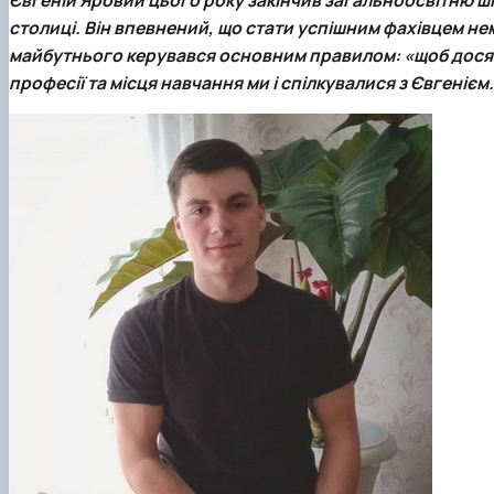
Боярська лісова дослідна станція
Скринька довіри
столиці. Він впевнений, що стати успішним фахівцем не
Пам'яті студентів та випускників інституту - захисникі
майбутнього керувався основним правилом: «щоб досяг
Регіональний Східноєвропейський центр моніторингу
професії та місця навчання ми і спілкувалися з Євгенієм.