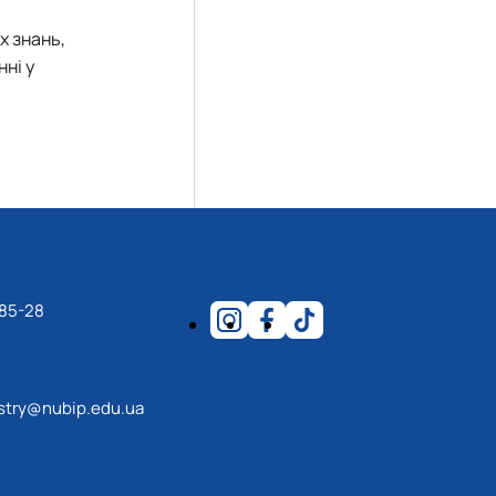
х знань,
ні у
-85-28
estry@nubip.edu.ua