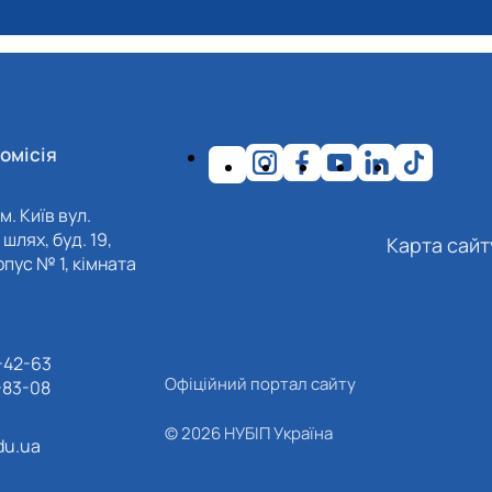
омісія
м. Київ вул.
шлях, буд. 19,
Карта сайт
пус № 1, кімната
-42-63
Офіційний портал сайту
-83-08
© 2026 НУБІП Україна
du.ua