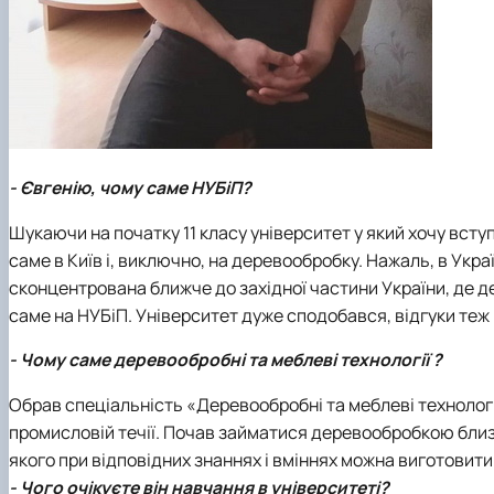
- Євгенію, чому саме НУБіП?
Шукаючи на початку 11 класу університет у який хочу всту
саме в Київ і, виключно, на деревообробку. Нажаль, в Укра
сконцентрована ближче до західної частини України, де
саме на НУБіП. Університет дуже сподобався, відгуки теж г
- Чому саме деревообробні та меблеві технології ?
Обрав спеціальність «Деревообробні та меблеві технології
промисловій течії. Почав займатися деревообробкою близь
якого при відповідних знаннях і вміннях можна виготовити
- Чого очікуєте він навчання в університеті?