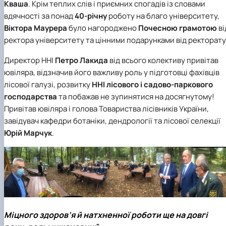
Кваша
. Крім теплих слів і приємних спогадів із словами
вдячності за понад
40-річну
роботу на благо університету,
Віктора Маурера
було нагороджено
Почесною грамотою
ві
ректора університету та цінними подарунками від ректорату
Директор ННІ
Петро Лакида
від всього колективу привітав
ювіляра, відзначив його важливу роль у підготовці фахівців
лісової галузі, розвитку
ННІ лісового і садово-паркового
господарства
та побажав не зупинятися на досягнутому!
Привітав ювіляра і голова Товариства лісівників України,
завідувач кафедри ботаніки, дендрології та лісової селекції
Юрій Марчук
.
Міцного здоров’я й натхненної роботи ще на довгі