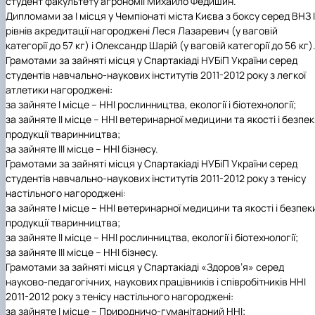
студент факультету агрономії Михайло Федишин.
Дипломами за І місця у Чемпіонаті міста Києва з боксу серед ВНЗ
рівнів акредитації нагороджені Леся Лазаревич (у ваговій
категорії до 57 кг) і Олександр Шарій (у ваговій категорії до 56 кг)
Грамотами за зайняті місця у Спартакіаді НУБіП України серед
студентів навчально-наукових інститутів 2011-2012 року з легкої
атлетики нагороджені:
за зайняте І місце – ННІ рослинництва, екології і біотехнології;
за зайняте ІІ місце – ННІ ветеринарної медицини та якості і безпе
продукції тваринництва;
за зайняте ІІІ місце – ННІ бізнесу.
Грамотами за зайняті місця у Спартакіаді НУБіП України серед
студентів навчально-наукових інститутів 2011-2012 року з тенісу
настільного нагороджені:
за зайняте І місце – ННІ ветеринарної медицини та якості і безпек
продукції тваринництва;
за зайняте ІІ місце – ННІ рослинництва, екології і біотехнології;
за зайняте ІІІ місце – ННІ бізнесу.
Грамотами за зайняті місця у Спартакіаді «Здоров’я» серед
науково-педагогічних, наукових працівників і співробітників ННІ
2011-2012 року з тенісу настільного нагороджені:
за зайняте І місце – Природничо-гуманітарний ННІ;