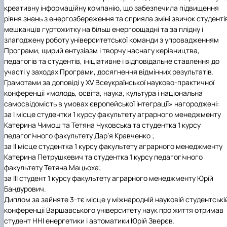
Іноземні мови
Їдальні та буфети
Центр вивчення мов
Психологічна підтримка
Біоетична комісія
Рада молодих вчених
Методичні рекомендації, пам'ятки
ЦКНО «Агропромисловий комплекс, лісове і
Доступ до публічної інформації
Наглядова рада
Історія університету
креативну інформаційну компанію, що забезпечила підвищення
Працевлаштування
Студентські квитки
Інклюзивне середовище
Наукові видання
садово-паркове господарство, ветеринарна
Наукові школи
Форми документів
Державні закупівлі
Рада роботодавців
Видатні випускники та працівники
рівня знань з енергозбереження та сприяла зміні звичок студенті
Наука для бізнесу
медицина»
Стартап школа НУБіП України
Патентно-ліцензійна діяльність
Досліднику та автору
Офіційна символіка
Благодійний фонд «Голосіївська ініціатива
Звіт ректора
мешканців гуртожитку на більш енергоощадні та за плідну і
Обладнання НУБіП України
Звіт про проведення НТЗ
Каталог наукових послуг
Антикорупційні заходи
2020»
Пам'яті захисників України
злагоджену роботу університетської команди з упровадженням
Наукові журнали НУБіП України
«SEB-2024»
Гендерна радниця
Почесні доктори і професори НУБіП України
Уповноважена особа з питань запобігання 
Програми, щирий ентузіазм і творчу наснагу керівництва,
Наукові журнали НУБіП України (English)
«SEB-2025»
Контактна інформація
виявлення корупції
Пресслужба
педагогів та студентів, ініціативне і відповідальне ставлення до
Пам'ятка про проведення науково-технічни
Університетський кур'єр
Положення про антикорупційного
участі у заходах Програми, досягнення відмінних результатів.
заходів
уповноваженого НУБіП України
Вибори ректора
Грамотами за доповіді у XV Всеукраїнської науково-практичної
Порядок планування та організації
Програма розвитку університету «Голосіївсь
Національні нормативно-правові акти
конференції «молодь, освіта, наука, культура і національна
проведення НТЗ
ініціатива – 2025»
Нормативно-правові акти НУБіП України
самосвідомість в умовах європейської інтеграції» нагороджені:
Результати науково-технічних заходів
Інформаційні ресурси НАЗК
за І місце студентки 1 курсу факультету аграрного менеджменту
Монографії
Методичні роз’яснення НАЗК
Катерина Чимош та Тетяна Чуковська та студентка 1 курсу
Антикорупційні заходи
педагогічного факультету Дар’я Кравченко ;
за ІІ місце студентка 1 курсу факультету аграрного менеджменту
Катерина Петрушкевич та студентка 1 курсу педагогічного
факультету Тетяна Мацьоха;
за ІІІ студент 1 курсу факультету аграрного менеджменту Юрій
Бандурович.
Диплом за зайняте 3-тє місце у міжнародній науковій студентські
конференції Варшавського університету наук про життя отримав
студент ННІ енергетики і автоматики Юрій Зверєв.