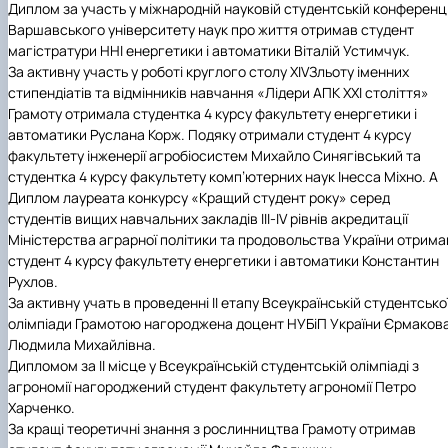
Диплом за участь у міжнародній науковій студентській конференці
Варшавського університету наук про життя отримав студент
магістратури ННІ енергетики і автоматики Віталій Устимчук.
За активну участь у роботі круглого столу
XIV
Зльоту іменних
стипендіатів та відмінників навчання «Лідери АПК ХХІ століття»
Грамоту отримала студентка 4 курсу факультету енергетики і
автоматики Руслана Корж. Подяку отримали студент 4 курсу
факультету інженерії агробіосистем Михайло Синягівський та
студентка 4 курсу факультету комп’ютерних наук Інесса Міхно. А
Диплом лауреата конкурсу «Кращий студент року» серед
студентів вищих навчальних закладів ІІІ-
IV
рівнів акредитації
Міністерства аграрної політики та продовольства України отрима
студент 4 курсу факультету енергетики і автоматики Константин
Рухлов.
За активну учать в проведенні ІІ етапу Всеукраїнській студентсько
олімпіади Грамотою нагороджена доцент НУБіП України Єрмаков
Людмила Михайлівна.
Дипломом за ІІ місце у Всеукраїнській студентській олімпіаді з
агрономії нагороджений студент факультету агрономії Петро
Харченко.
За кращі теоретичні знання з рослинництва Грамоту отримав