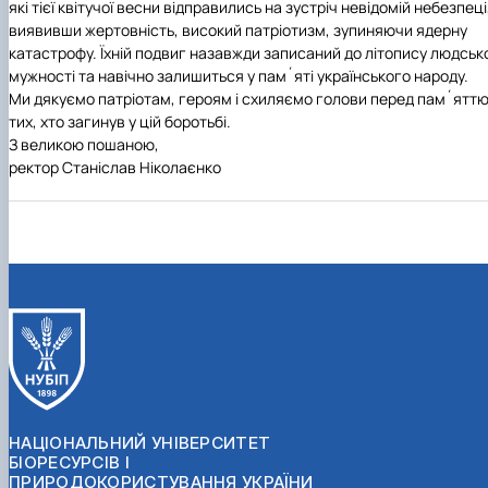
які тієї квітучої весни відправились на зустріч невідомій небезпеці
виявивши жертовність, високий патріотизм, зупиняючи ядерну
катастрофу. Їхній подвиг назавжди записаний до літопису людськ
мужності та навічно залишиться у пам´яті українського народу.
Ми дякуємо патріотам, героям і схиляємо голови перед пам´ятт
тих, хто загинув у цій боротьбі.
З великою пошаною,
ректор
Станіслав Ніколаєнко
НАЦІОНАЛЬНИЙ УНІВЕРСИТЕТ
БІОРЕСУРСІВ І
ПРИРОДОКОРИСТУВАННЯ УКРАЇНИ