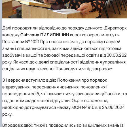
Далі продовжили відповідно до порядку денного. Директорк
коледжу
Світлана ПИЛИПИШИН
коротко окреслила суть
Постанови № 1021 Про внесення змін до переліку галузей
знань і спеціальностей, за якими здійснюється підготовка
здобувачів вищої та фахової передвищої освіти від 30.08.20
року. Як наслідок, деякі спеціальності відділення управління,
соціальних наук та екології знаходяться під загрозою.
З 1 вересня вступило в дію Положення про порядок
відрахування, переривання навчання, поновлення і
переведення осіб, які навчаються у закладах вищої освіти, та
надання їм академічної відпустки. Окрім положення,
необхідно дотримуватися Наказу МОН № 910 від 24.06.2024
року.
Впродовж двох тижнів проводились зрізи шкільних знань із