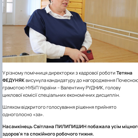
У різному помічниця директорки з кадрової роботи
Тетяна
ФЕДУНЯК
висунула кандидатуру до нагородження Почесно
грамотою НУБіП України – Валентину РУДНИК, голову
циклової комісії спеціальних економічних дисциплін.
Шляхом відкритого голосування рішення прийнято
одноголосно «за».
Насамкінець Світлана ПИЛИПИШИН побажала усім міцног
здоров’я та спокійного робочого тижня.