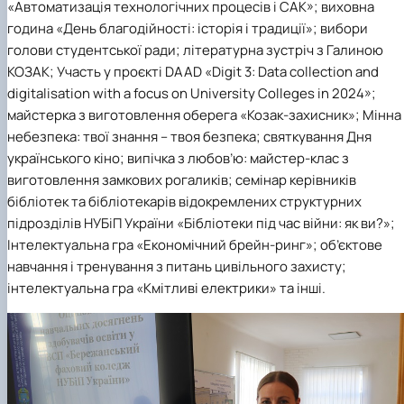
«Автоматизація технологічних процесів і САК»; виховна
година «День благодійності: історія і традиції»; вибори
голови студентської ради; літературна зустріч з Галиною
КОЗАК; Участь у проєкті DAAD «Digit 3: Data collection and
digitalisation with a focus on University Colleges in 2024»;
майстерка з виготовлення оберега «Козак-захисник»; Мінна
небезпека: твої знання – твоя безпека; святкування Дня
українського кіно; випічка з любов’ю: майстер-клас з
виготовлення замкових рогаликів; семінар керівників
бібліотек та бібліотекарів відокремлених структурних
підрозділів НУБіП України «Бібліотеки під час війни: як ви?»;
Інтелектуальна гра «Економічний брейн-ринг»; об’єктове
навчання і тренування з питань цивільного захисту;
інтелектуальна гра «Кмітливі електрики» та інші.