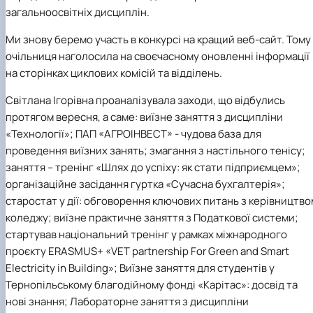
загальноосвітніх дисциплін.
Ми знову беремо участь в конкурсі на кращий веб-сайт. Тому
очільниця наголосила на своєчасному оновленні інформації
на сторінках циклових комісій та відділень.
Світлана Ігорівна проаналізувала заходи, що відбулись
протягом вересня, а саме: виїзне заняття з дисципліни
«Технології»; ПАП «АГРОІНВЕСТ» - чудова база для
проведення виїзних занять; змагання з настільного тенісу;
заняття – тренінг «Шлях до успіху: як стати підприємцем»;
організаційне засідання гуртка «Сучасна бухгалтерія»;
старостат у дії: обговорення ключових питань з керівництво
коледжу; виїзне практичне заняття з Податкової системи;
стартував національний тренінг у рамках міжнародного
проєкту ERASMUS+ «VET partnership For Green and Smart
Electricity in Building»; Виїзне заняття для студентів у
Тернопільському благодійному фонді «Карітас»: досвід та
нові знання; Лабораторне заняття з дисципліни