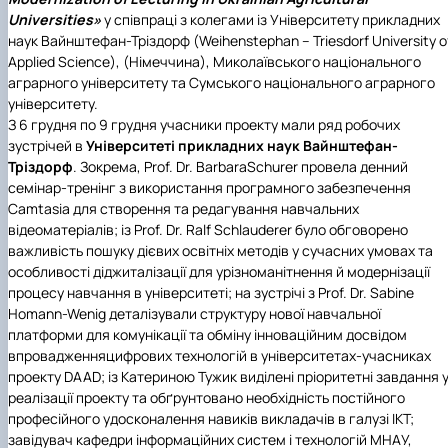
Іноземні мови
Їдальні та буфети
Центр вивчення мов
Психологічна підтримка
Біоетична комісія
Рада молодих вчених
Методичні рекомендації, пам'ятки
ЦКНО «Агропромисловий комплекс, лісове і
Доступ до публічної інформації
Наглядова рада
Історія університету
Universities»
у співпраці з колегами із
Університету прикладних
Працевлаштування
Студентські квитки
Інклюзивне середовище
Наукові видання
садово-паркове господарство, ветеринарна
Наукові школи
Форми документів
Державні закупівлі
Рада роботодавців
Видатні випускники та працівники
наук Вайнштефан-Тріздорф
(Weihenstephan – Triesdorf University o
Наука для бізнесу
медицина»
Стартап школа НУБіП України
Патентно-ліцензійна діяльність
Досліднику та автору
Офіційна символіка
Благодійний фонд «Голосіївська ініціатива
Звіт ректора
Applied Science), (Німеччина),
Миколаївського національного
Обладнання НУБіП України
Звіт про проведення НТЗ
Каталог наукових послуг
Антикорупційні заходи
2020»
Пам'яті захисників України
аграрного університету
та
Сумського національного аграрного
Наукові журнали НУБіП України
«SEB-2024»
Гендерна радниця
Почесні доктори і професори НУБіП України
Уповноважена особа з питань запобігання 
університету
.
Наукові журнали НУБіП України (English)
«SEB-2025»
Контактна інформація
виявлення корупції
Пресслужба
З 6 грудня по 9 грудня учасники проекту мали ряд робочих
Пам'ятка про проведення науково-технічни
Університетський кур'єр
Положення про антикорупційного
зустрічей в
Університеті прикладних наук Вайнштефан-
заходів
уповноваженого НУБіП України
Вибори ректора
Тріздорф
. Зокрема, Prof. Dr. BarbaraSchurer провела денний
Порядок планування та організації
Програма розвитку університету «Голосіївсь
Національні нормативно-правові акти
семінар-тренінг з використання програмного забезпечення
проведення НТЗ
ініціатива – 2025»
Нормативно-правові акти НУБіП України
Camtasia для створення та редагування навчальних
Результати науково-технічних заходів
Інформаційні ресурси НАЗК
відеоматеріалів; із Prof. Dr. Ralf Schlauderer було обговорено
Монографії
Методичні роз’яснення НАЗК
важливість пошуку дієвих освітніх методів у сучасних умовах та
Антикорупційні заходи
особливості діджиталізації для урізноманітнення й модернізації
процесу навчання в університеті; на зустрічі з Prof. Dr. Sabine
Homann-Wenig деталізували структуру нової навчальної
платформи для комунікації та обміну інноваційним досвідом
впровадженняцифрових технологій в університетах-учасниках
проекту DAAD; із Катериною Тужик виділені пріоритетні завдання 
реалізації проекту та обґрунтовано необхідність постійного
професійного удосконалення навиків викладачів в галузі ІКТ;
завідувач кафедри інформаційних систем і технологій МНАУ,