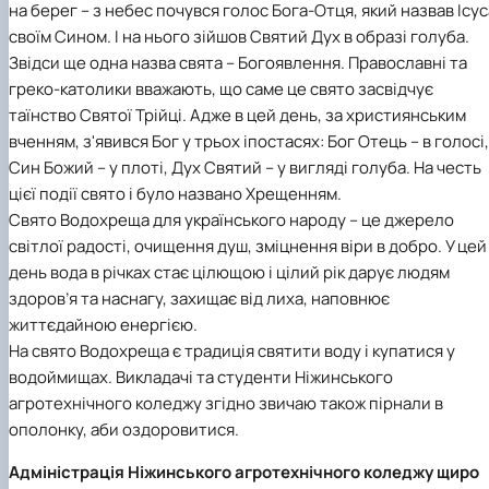
на берег – з небес почувся голос Бога-Отця, який назвав Ісус
Іноземні мови
Їдальні та буфети
Центр вивчення мов
Психологічна підтримка
Біоетична комісія
Рада молодих вчених
Методичні рекомендації, пам'ятки
ЦКНО «Агропромисловий комплекс, лісове і
Доступ до публічної інформації
Наглядова рада
Історія університету
своїм Сином. І на нього зійшов Святий Дух в образі голуба.
Працевлаштування
Студентські квитки
Інклюзивне середовище
Наукові видання
садово-паркове господарство, ветеринарна
Наукові школи
Форми документів
Державні закупівлі
Рада роботодавців
Видатні випускники та працівники
Наука для бізнесу
медицина»
Стартап школа НУБіП України
Патентно-ліцензійна діяльність
Досліднику та автору
Звідси ще одна назва свята – Богоявлення. Православні та
Офіційна символіка
Благодійний фонд «Голосіївська ініціатива
Звіт ректора
Обладнання НУБіП України
Звіт про проведення НТЗ
Каталог наукових послуг
Антикорупційні заходи
2020»
Пам'яті захисників України
греко-католики вважають, що саме це свято засвідчує
Наукові журнали НУБіП України
«SEB-2024»
Гендерна радниця
Почесні доктори і професори НУБіП України
Уповноважена особа з питань запобігання 
таїнство Святої Трійці. Адже в цей день, за християнським
Наукові журнали НУБіП України (English)
«SEB-2025»
Контактна інформація
виявлення корупції
Пресслужба
вченням, з'явився Бог у трьох іпостасях: Бог Отець – в голосі,
Пам'ятка про проведення науково-технічни
Університетський кур'єр
Положення про антикорупційного
Син Божий – у плоті, Дух Святий – у вигляді голуба. На честь
заходів
уповноваженого НУБіП України
Вибори ректора
цієї події свято і було названо Хрещенням.
Порядок планування та організації
Програма розвитку університету «Голосіївсь
Національні нормативно-правові акти
Свято Водохреща для українського народу – це джерело
проведення НТЗ
ініціатива – 2025»
Нормативно-правові акти НУБіП України
Результати науково-технічних заходів
світлої радості, очищення душ, зміцнення віри в добро. У цей
Інформаційні ресурси НАЗК
Монографії
Методичні роз’яснення НАЗК
день вода в річках стає цілющою і цілий рік дарує людям
Антикорупційні заходи
здоров’я та наснагу, захищає від лиха, наповнює
життєдайною енергією.
На свято Водохреща є традиція святити воду і купатися у
водоймищах. Викладачі та студенти Ніжинського
агротехнічного коледжу згідно звичаю також пірнали в
ополонку, аби оздоровитися.
Адміністрація Ніжинського агротехнічного коледжу щиро