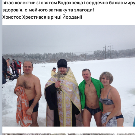
вітає колектив зі святом Водохреща і сердечно бажає миру
здоров’я, сімейного затишку та злагоди!
Христос Хрестився в річці Йордані!