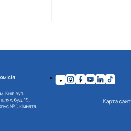
.
омісія
м. Київ вул.
шлях, буд. 19,
Карта сайт
пус № 1, кімната