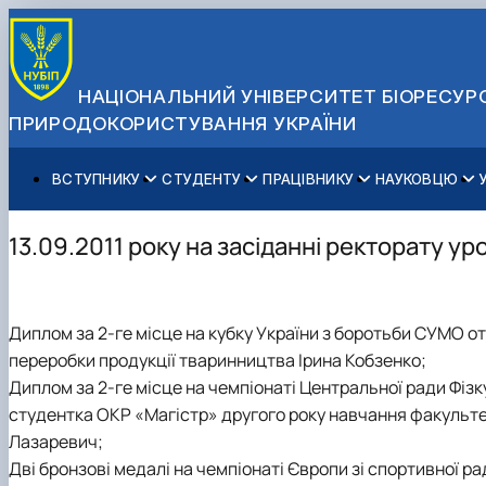
НАЦІОНАЛЬНИЙ УНІВЕРСИТЕТ БІОРЕСУРС
ПРИРОДОКОРИСТУВАННЯ УКРАЇНИ
ВСТУПНИКУ
СТУДЕНТУ
ПРАЦІВНИКУ
НАУКОВЦЮ
Вступ до НУБіП України 2026
Навчання
Освітній процес
Наукова діяльність
Управління і самоврядування
Приймальна комісія
Додаткова освіта
Міжнародна діяльність
Аспіранту / Докторанту
Загальна інформація
13.09.2011 року на засіданні ректорату у
Правила прийому
Позанавчальна діяльність
Довідкова інформація
Захисти дисертацій
Офіційні документи
Для осіб з тимчасово окупованих територій
Студентське самоврядування
Профспілкова організація
Законодавче та нормативне забезпечення
Стратегія розвитку на період 2026-2030рр. «ГОЛОСІ
Зимовий вступ
Довідкова інформація
Центр колективного користування науковим обладна
Доступ до публічної інформації
Диплом за 2-ге місце на кубку України з боротьби СУМО о
Підготовчий курс НМТ
Пільги
Біоетична комісія
Державні закупівлі
переробки продукції тваринництва Ірина Кобзенко;
Для іноземців / For foreigners
Наукові видання
Офіційна символіка
Диплом за 2-ге місце на чемпіонаті Центральної ради Фіз
Військова освіта
Наука для бізнесу
Антикорупційні заходи
студентка ОКР «Магістр» другого року навчання факультет
Гендерна радниця
Лазаревич;
Контактна інформація
Дві бронзові медалі на чемпіонаті Європи зі спортивної р