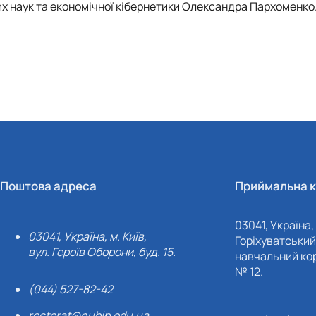
х наук та економічної кібернетики Олександра Пархоменко
Поштова адреса
Приймальна к
03041, Україна, 
03041, Україна, м. Київ,
Горіхуватський 
вул. Героїв Оборони, буд. 15.
навчальний кор
№ 12.
(044) 527-82-42
rectorat@nubip.edu.ua