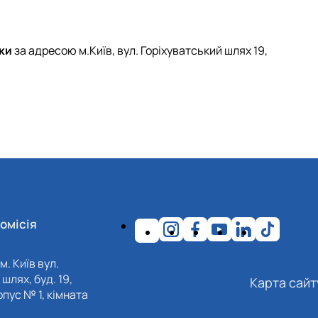
ки
за адресою м.Київ, вул. Горіхуватський шлях 19,
омісія
м. Київ вул.
шлях, буд. 19,
Карта сайт
пус № 1, кімната