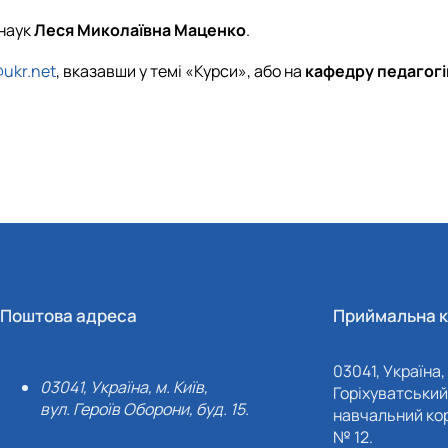
 наук
Леся Миколаївна Маценко
.
ukr.net
, вказавши у темі «Курси», або на
кафедру педагогі
Поштова адреса
Приймальна к
03041, Україна, 
03041, Україна, м. Київ,
Горіхуватський 
вул. Героїв Оборони, буд. 15.
навчальний кор
№ 12.