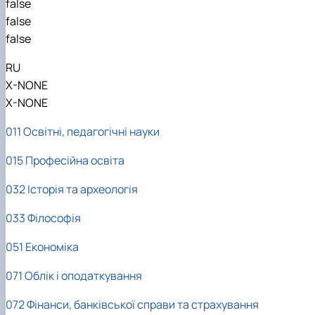
false
false
false
RU
X-NONE
X-NONE
011 Освітні, педагогічні науки
015 Професійна освіта
032 Історія та археологія
033 Філософія
051 Економіка
071 Облік і оподаткування
072 Фінанси, банківської справи та страхування