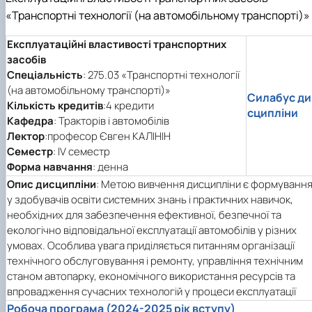
«Транспортні технології (на автомобільному транспорті)»
Експлуатаційні властивості транспортних
засобів
Спеціальність
: 275.03 «Транспортні технології
(на автомобільному транспорті)»
Силабус ди
Кількість кредитів
:4 кредити
сципліни
Кафедра
: Тракторів і автомобілів
Лектор
:професор Євген КАЛІНІН
Семестр
: IV семестр
Форма навчання
: денна
Опис дисципліни
: Метою вивчення дисципліни є формуванн
у здобувачів освіти системних знань і практичних навичок,
необхідних для забезпечення ефективної, безпечної та
екологічно відповідальної експлуатації автомобілів у різних
умовах. Особлива увага приділяється питанням організації
технічного обслуговування і ремонту, управління технічним
станом автопарку, економічного використання ресурсів та
впровадження сучасних технологій у процеси експлуатації
Робоча програма (2024-2025 рік вступу)