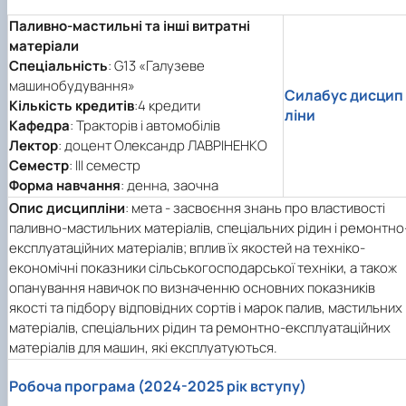
Паливно-мастильні та інші витратні
матеріали
Спеціальність
: G13 «Галузеве
машинобудування»
Силабус дисцип
Кількість кредитів
:4 кредити
ліни
Кафедра
: Тракторів і автомобілів
Лектор
: доцент Олександр ЛАВРІНЕНКО
Семестр
: ІII семестр
Форма навчання
: денна, заочна
Опис дисципліни
: мета - засвоєння знань про властивості
паливно-мастильних матеріалів, спеціальних рідин і ремонтно
експлуатаційних матеріалів; вплив їх якостей на техніко-
економічні показники сільськогосподарської техніки, а також
опанування навичок по визначенню основних показників
якості та підбору відповідних сортів і марок палив, мастильних
матеріалів, спеціальних рідин та ремонтно-експлуатаційних
матеріалів для машин, які експлуатуються.
Робоча програма (2024-2025 рік вступу)