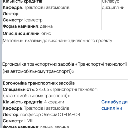
Кількість кредитів
:
Силабус
Кафедра
: Тракторів і автомобілів
дисципліни
Лектор
:
Семестр
: І семестр
Форма навчання
: денна
Опис дисципліни
: опис
Методичні вказівки до виконання дипломного проекту
Ергономіка транспортних засобів «Транспортні технології
(на автомобільному транспорті)»
Ергономіка транспортних засобів
Спеціальність
: 275.03 «Транспортні технології
(на автомобільному транспорті)»
Силабус ди
Кількість кредитів
: 4 кредити
сципліни
Кафедра
: Тракторів і автомобілів
Лектор
: професор Олексій СТЕПАНОВ
Семестр
: ІІ, VIII
Форма навчання
: денна, заочна