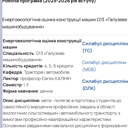
Робоча програма (2025-2026 рік вступу)
Енергоекологічна оцінка конструкції машин G13 «Галузеве
машинобудування»
Енергоекологічна оцінка конструкції
Силабус дисциплін
машин
(ТС)
Спеціальність
: G13 «Галузеве
машинобудування»
Силабус дисципліни
Кількість кредитів
: 4, 5, 6 кредити
(МОБ)
Кафедра
: Тракторів і автомобілів
Лектор
: професор Євген КАЛІНІН
Силабус дисциплін
Семестр
: І, ІІ
(ОЛК)
Форма навчання
: денна
Опис дисципліни
: мета - полягає в підготовці студентів до
самостійного вирішення професійних завдань в області
екологічних сільгоспмашин і автомобільного транспорту з
вимогами професійно-кваліфікаційної характеристики.
Основними завданнями навчальної дисципліни є формування 