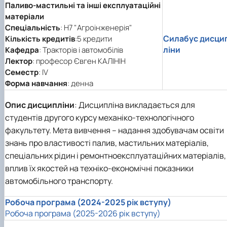
Паливо-мастильні та інші експлуатаційні
матеріали
Спеціальність
: Н7 "Агроінженерія"
Силабус дисци
Кількість кредитів
:5 кредити
ліни
Кафедра
: Тракторів і автомобілів
Лектор
: професор Євген КАЛІНІН
Семестр
: ІV
Форма навчання
: денна
Опис дисципліни
:
Дисципліна викладається для
студентів другого курсу механіко-технологічного
факультету. Мета вивчення – надання здобувачам освіти
знань про властивості палив, мастильних матеріалів,
спеціальних рідин і ремонтноексплуатаційних матеріалів,
вплив їх якостей на техніко-економічні показники
автомобільного транспорту.
Робоча програма (2024-2025 рік вступу)
Робоча програма (2025-2026 рік вступу)