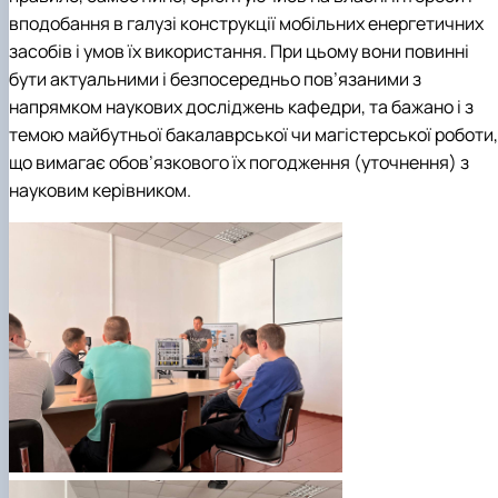
вподобання в галузі конструкції мобільних енергетичних
засобів і умов їх використання. При цьому вони повинні
бути актуальними і безпосередньо пов’язаними з
напрямком наукових досліджень кафедри, та бажано і з
темою майбутньої бакалаврської чи магістерської роботи,
що вимагає обов’язкового їх погодження (уточнення) з
науковим керівником.