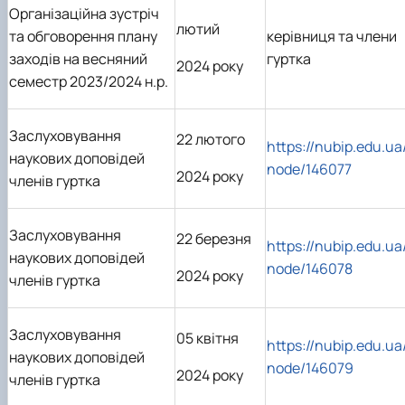
Організаційна зустріч
лютий
та обговорення плану
керівниця та члени
заходів на весняний
гуртка
2024 року
семестр 2023/2024 н.р.
Заслуховування
22 лютого
https://nubip.edu.ua
наукових доповідей
node/146077
2024 року
членів гуртка
Заслуховування
22 березня
https://nubip.edu.ua
наукових доповідей
node/146078
2024 року
членів гуртка
Заслуховування
05 квітня
https://nubip.edu.ua
наукових доповідей
node/146079
2024 року
членів гуртка