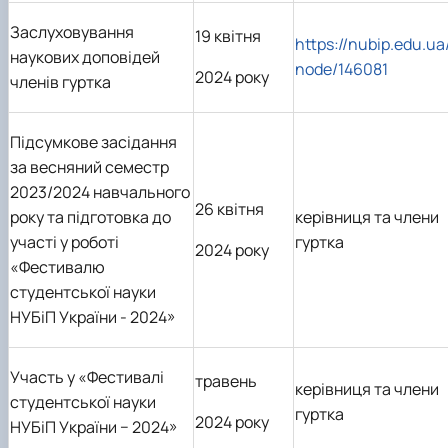
Заслуховування
19 квітня
https://nubip.edu.ua
наукових доповідей
node/146081
2024 року
членів гуртка
Підсумкове засідання
за весняний семестр
2023/2024 навчального
26 квітня
року та підготовка до
керівниця та члени
участі у роботі
гуртка
2024 року
«Фестивалю
студентської науки
НУБіП України - 2024»
Участь у «Фестивалі
травень
керівниця та члени
студентської науки
гуртка
2024 року
НУБіП України − 2024»