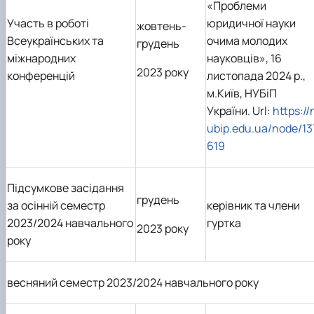
«Проблеми
Участь в роботі
юридичної науки
жовтень-
Всеукраїнських та
очима молодих
грудень
міжнародних
науковців», 16
2023 року
конференцій
листопада 2024 р.,
м.Київ, НУБіП
України. Url:
https://
ubip.edu.ua/node/13
619
Підсумкове засідання
грудень
за осінній семестр
керівник та члени
2023/2024 навчального
гуртка
2023 року
року
весняний семестр 2023/2024 навчального року