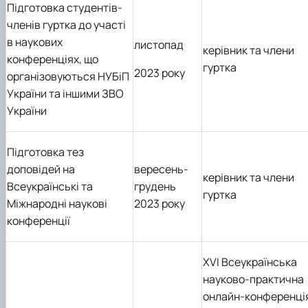
Підготовка студентів-
членів гуртка до участі
в наукових
листопад
керівник та члени
конференціях, що
гуртка
2023 року
організовуються НУБіП
України та іншими ЗВО
України
Підготовка тез
доповідей на
вересень-
керівник та члени
Всеукраїнські та
грудень
гуртка
Міжнародні наукові
2023 року
конференції
ХVІ Всеукраїнська
науково-практична
онлайн-конференці