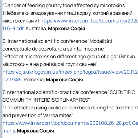
"Danger of feeding poultry food affected by micotoxins''
(Небезпеки згодовування птиці корму, котрий вражений
мікотоксинами)
https://www.interconf.top/documents/202
11.6-8.pdf
, Australia,
Маркова Софія
6. International scientific conference "Modalități
conceptuale de dezvoltare a științei moderne "
"Effect of micotoxins on different age group of pigs'' (Вплив
мікотоксинів на різні вікові групи свиней"
https://ojs.ukrlogos.in.ua/index.php/logos/issue/view/20.11.2
020/385
, Romania,
Маркова Софія
7. nternational scientific-practical conference "SCIENTIFIC
COMMUNITY: INTERDISCIPLINARY RES"
"The effect of using oxalic acid on bees during the treatmen
and prevention of Varroa mites"
https://www.interconf.top/documents/2021.08.26-28.pdf, Ge
many
,
Маркова Софія