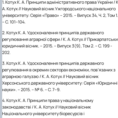
1. Котух К. А. Принципи адміністративного права України / К
А. Котух // Науковий вісник Ужгородського національного
університету: Серія «Право» – 2015. – Випуск 34, Ч. 2, Том 1.
– С. 101–104.
2. Котух К. А.
Удосконалення принципів державного
регулювання аграрної сфери
/ К. А. Котух // Прикарпатськ
юридичний вісник. – 2015. – Випуск 3(9), Том 2. – С.
199
-
202.
3. Котух К. А. Удосконалення принципів державного
регулювання в окремих секторах економіки, пов’язаних з
аграрною галуззю / К. А. Котух // Науковий вісник
Херсонського державного університету: Серія «Юридичні
науки». – 2015. – № 6. – С. 7–9.
4. Котух К. А. Принципи права у національному
законодавстві / К. А. Котух // Науковий вісник
Національного університету біоресурсів і