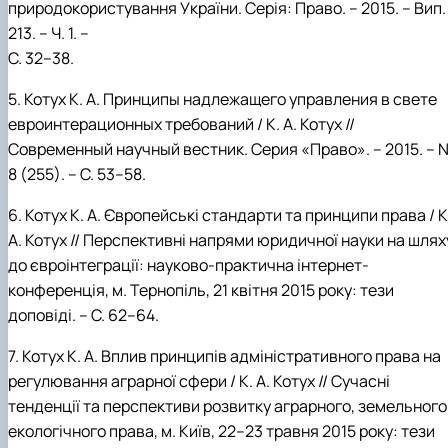
природокористування України. Серія: Право. – 2015. – Вип.
213. – Ч. 1. –
С. 32–38.
5.
Котух К. А.
Принципы надлежащего управления в свете
евроинтерационных требований
/ К. А. Котух //
Современный научный вестник. Серия «Право». – 2015. – 
8 (255). – С. 53–58.
6. Котух К. А.
Європейські стандарти та принципи права
/ К
А. Котух // Перспективні напрями юридичної науки на шлях
до євроінтеграції: науково-практична інтернет-
конференція, м. Тернопіль, 21 квітня 2015 року: тези
доповіді. – С. 62–64.
7. Котух К. А. Вплив принципів адміністративного права на
регулювання аграрної сфери / К. А. Котух // Сучасні
тенденції та перспективи розвитку аграрного, земельного
екологічного права, м. Київ, 22–23 травня 2015 року: тези