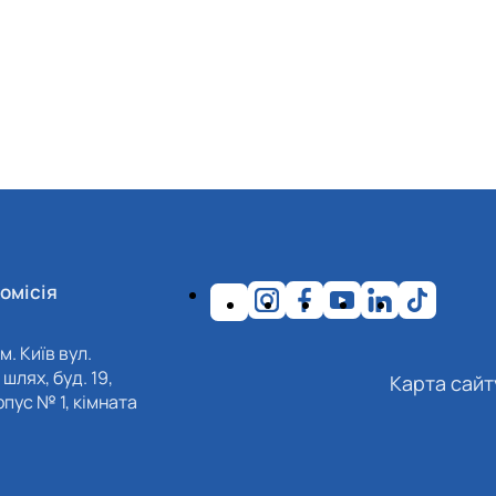
омісія
м. Київ вул.
шлях, буд. 19,
Карта сайт
пус № 1, кімната