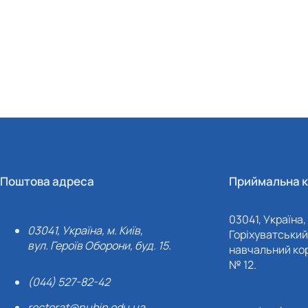
Поштова адреса
Приймальна к
03041, Україна, 
03041, Україна, м. Київ,
Горіхуватський 
вул. Героїв Оборони, буд. 15.
навчальний кор
№ 12.
(044) 527-82-42
rectorat@nubip.edu.ua