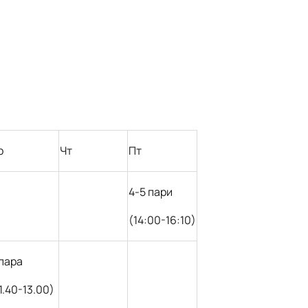
р
Чт
Пт
4-
5 пар
и
(14:
0
0-16:10)
пара
1.40-13.00)