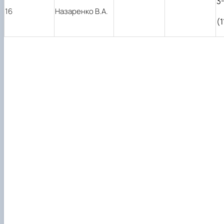
3
16
Назаренко В.А.
(1