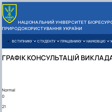
НАЦІОНАЛЬНИЙ УНІВЕРСИТЕТ БІОРЕСУРС
ПРИРОДОКОРИСТУВАННЯ УКРАЇНИ
ВСТУПНИКУ
СТУДЕНТУ
ПРАЦІВНИКУ
НАУКОВЦЮ
Вступ до НУБіП України 2026
Навчання
Освітній процес
Наукова діяльність
Управління і самоврядування
Приймальна комісія
Додаткова освіта
Міжнародна діяльність
Аспіранту / Докторанту
Загальна інформація
ГРАФІК КОНСУЛЬТАЦІЙ ВИКЛАДАЧ
Правила прийому
Позанавчальна діяльність
Довідкова інформація
Захисти дисертацій
Офіційні документи
Для осіб з тимчасово окупованих територій
Студентське самоврядування
Профспілкова організація
Законодавче та нормативне забезпечення
Стратегія розвитку на період 2026-2030рр. «ГОЛОСІ
Зимовий вступ
Довідкова інформація
Центр колективного користування науковим обладна
Доступ до публічної інформації
Підготовчий курс НМТ
Пільги
Біоетична комісія
Державні закупівлі
Для іноземців / For foreigners
Наукові видання
Офіційна символіка
Normal
Військова освіта
Наука для бізнесу
Антикорупційні заходи
0
Гендерна радниця
Контактна інформація
21