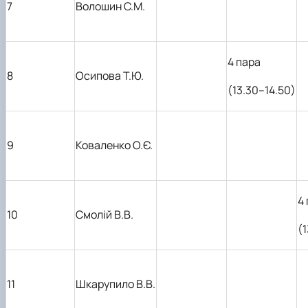
7
Волошин С.М.
4
пара
8
Осипова Т.Ю.
(13.30–14.50)
9
Коваленко О.Є.
4
10
Смолій В.В.
(
11
Шкарупило В.В.