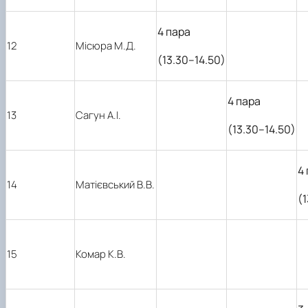
4 пара
12
Місюра М.Д.
(13.30–14.50)
4 пара
13
Сагун А.І.
(13.30–14.50)
4
14
Матієвський В.В.
(
15
Комар К.В.