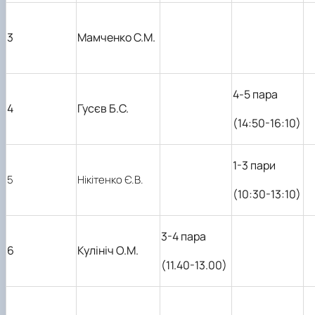
3
Мамченко С.М.
4-
5 пара
4
Гус
є
в Б.С.
(14:50-16:10)
1-3 пари
5
Нікітенко Є.В.
(10:30-13:10)
3-4 пара
6
Кулініч О.М.
(11.40-13.00)