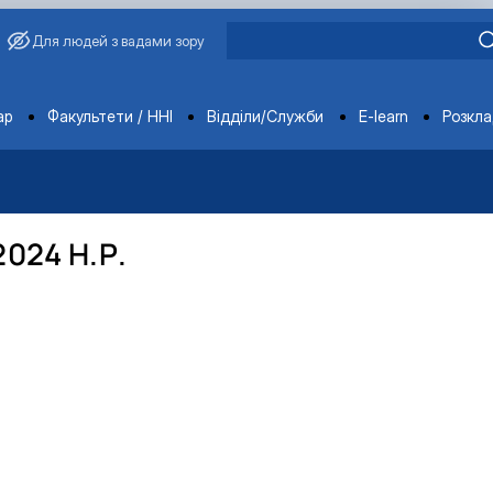
Для людей з вадами зору
ments
ар
Факультети / ННІ
Відділи/Служби
E-learn
Розкл
і садово-паркове господарство, ветеринарна медицина»
 якості
питань запобігання та виявлення корупції
іння державною мовою
упційного уповноваженого НУБіП України
024 Н.Р.
о-правові акти
 працівники
ти НУБіП України
х заходів
НАЗК
ення НТЗ
їни
 НАЗК
сіївська ініціатива 2020»
фесори НУБіП України
єр
ерситету «Голосіївська ініціатива – 2025»