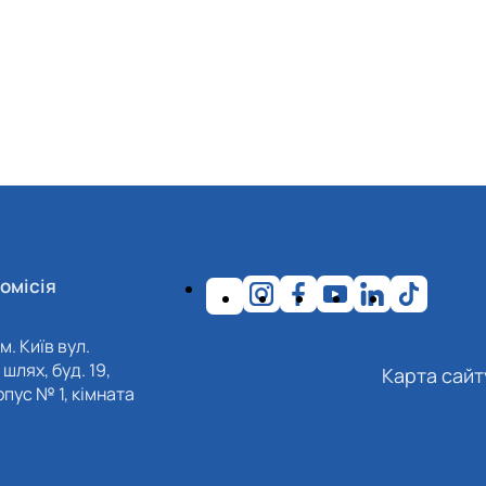
омісія
м. Київ вул.
шлях, буд. 19,
Карта сайт
пус № 1, кімната