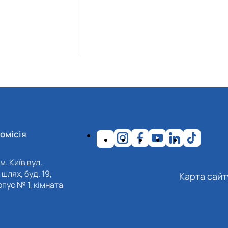
омісія
м. Київ вул.
шлях, буд. 19,
Карта сайт
пус № 1, кімната