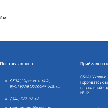
їни.
Поштова адреса
Приймальна к
03041, Україна, 
03041, Україна, м. Київ,
Горіхуватський 
вул. Героїв Оборони, буд. 15.
навчальний кор
№ 12.
(044) 527-82-42
rectorat@nubip.edu.ua