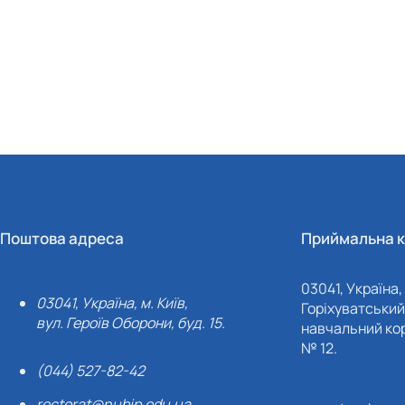
Поштова адреса
Приймальна к
03041, Україна, 
03041, Україна, м. Київ,
Горіхуватський 
вул. Героїв Оборони, буд. 15.
навчальний кор
№ 12.
(044) 527-82-42
rectorat@nubip.edu.ua