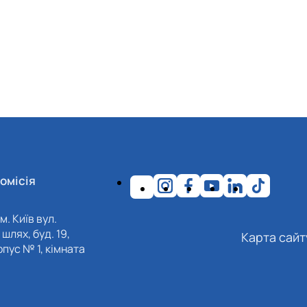
омісія
м. Київ вул.
шлях, буд. 19,
Карта сайт
пус № 1, кімната