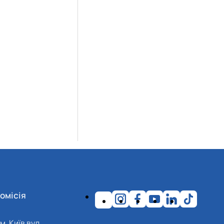
омісія
м. Київ вул.