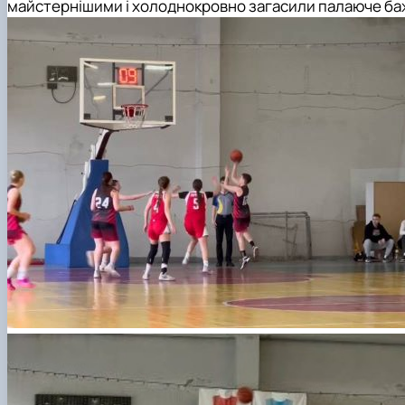
майстернішими і холоднокровно загасили палаюче баж