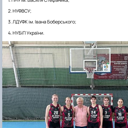
НУФВСУ;
ЛДУФК ім. Івана Боберського;
НУБіП України
.