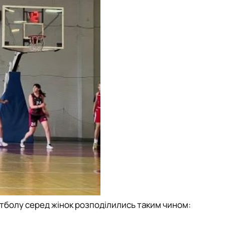
етболу серед жінок
розподілились таким чином: