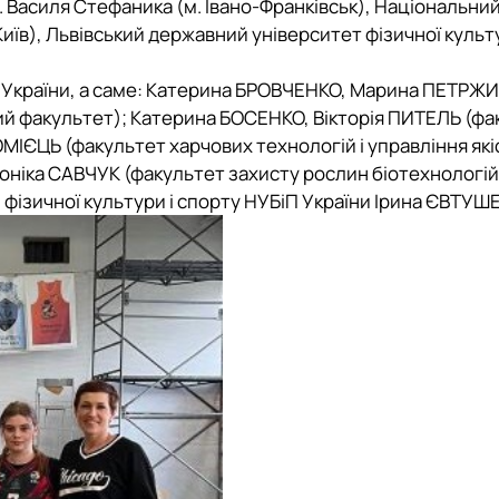
. Василя Стефаника (м. Івано-Франківськ), Національни
Київ), Львівський державний університет фізичної культу
 України
, а саме: Катерина БРОВЧЕНКО, Марина ПЕТРЖИ
 факультет); Катерина БОСЕНКО, Вікторія ПИТЕЛЬ (фа
МІЄЦЬ (факультет харчових технологій і управління які
ніка САВЧУК (факультет захисту рослин біотехнологій 
 фізичної культури і спорту НУБіП України Ірина ЄВТУШ