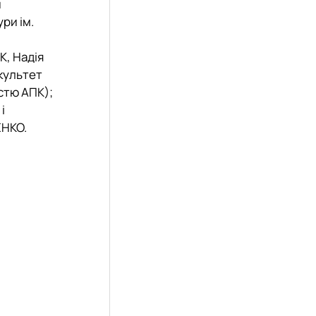
й
ри ім.
К, Надія
культет
стю АПК);
і
ЕНКО.