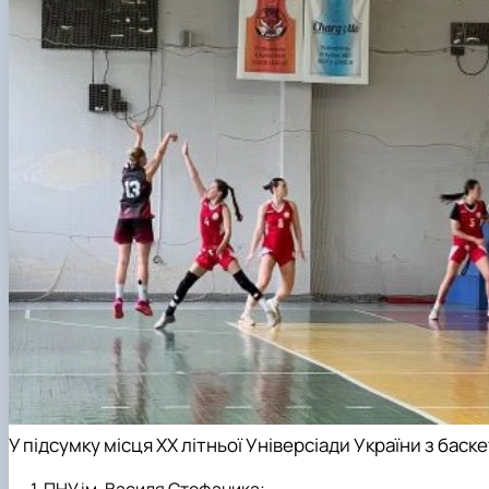
У підсумку місця
ХХ літньої Універсіади України з баск
ПНУ ім. Василя Стефаника;