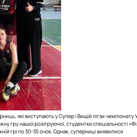
ниць, які виступають у Супер і Вищій лігах чемпіонату 
ужну гру нашої розігруючої, студентки
спеціальності «Ф
ій грі по 30-35 очок. Однак, суперниці виявилися