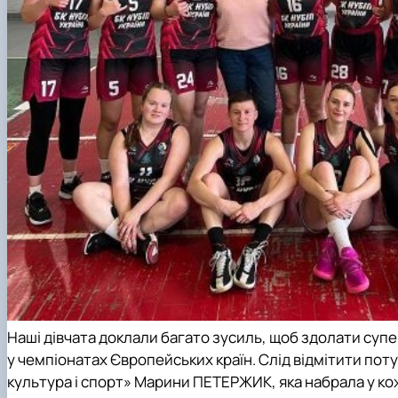
Наші дівчата доклали багато зусиль, щоб здолати супер
у чемпіонатах Європейських країн. Слід відмітити пот
культура і спорт»
Марини ПЕТЕРЖИК, яка набрала у кожн