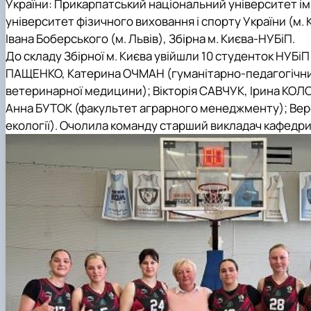
України: Прикарпатський національний університет ім
університет фізичного виховання і спорту України (м. 
Івана Боберського (м. Львів), Збірна м. Києва-НУБіП.
До складу Збірної м. Києва увійшли 10 студенток
НУБіП
ПАЩЕНКО, Катерина ОЧМАН (гуманітарно-педагогічний
ветеринарної медицини); Вікторія САВЧУК, Ірина КОЛО
Анна БУТОК (факультет аграрного менеджменту); Веро
екології). Очолила команду старший викладач кафедри