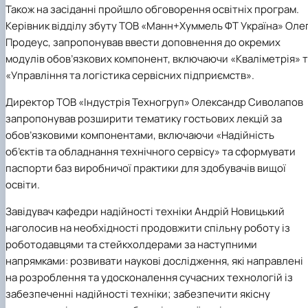
Також на засіданні пройшло обговорення освітніх програм.
Керівник відділу збуту ТОВ
«Манн+Хуммель ФТ Україна»
Оле
Продеус
, запропонував ввести доповнення до окремих
модулів обов’язкових компонент, включаючи «Кваліметрія» 
«Управління та логістика сервісних підприємств».
Директор
ТОВ «Індустрія Техногруп»
Олександр Сиволапов
запропонував розширити тематику гостьових лекцій за
обов’язковими компонентами, включаючи «Надійність
об’єктів та обладнання технічного сервісу» та сформувати
паспорти баз виробничої практики для здобувачів вищої
освіти.
Завідувач кафедри
надійності техніки Андрій Новицький
наголосив на необхідності продовжити спільну роботу із
роботодавцями та стейкхолдерами за наступними
напрямками: розвивати наукові дослідження, які направлені
на розроблення та удосконалення сучасних технологій із
забезпеченні надійності техніки; забезпечити якісну