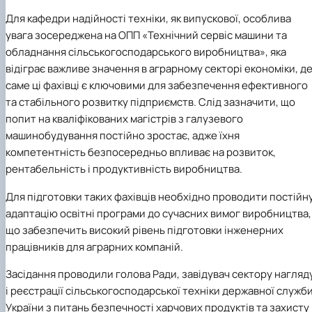
Для кафедри
надійності техніки
, як випускової, особлива
увага зосереджена на
ОПП «Технічний сервіс машини та
обладнання сільськогосподарського виробництва»,
яка
відіграє важливе значення в аграрному секторі економіки, д
саме ці фахівці є ключовими для забезпечення ефективного
та стабільного розвитку підприємств. Слід зазначити, що
попит на кваліфікованих магістрів з галузевого
машинобудування постійно зростає, адже їхня
компетентність безпосередньо впливає на розвиток,
рентабельність і продуктивність виробництва.
Для підготовки таких фахівців необхідно проводити постійн
адаптацію освітні програми до сучасних вимог виробництва,
що забезпечить високий рівень підготовки інженерних
працівників для аграрних компаній.
Засідання проводили голова Ради
,
завідувач сектору
нагляд
і реєстрації сільськогосподарської техніки
державної служб
України з питань безпечності харчових продуктів та захисту