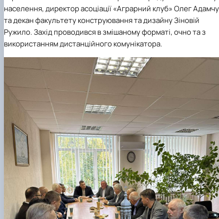
населення,
директор асоціації
«Аграрний клуб»
Олег Адамчу
та
декан факультету
конструювання та дизайну
Зіновій
Ружило.
Захід проводився в змішаному форматі, очно та з
використанням дистанційного комунікатора.