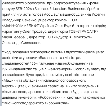
університеті біоресурсів і природокористування України
Іноземні мови
Їдальні та буфети
Центр вивчення мов
Психологічна підтримка
Біоетична комісія
Рада молодих вчених
Методичні рекомендації, пам'ятки
ЦКНО «Агропромисловий комплекс, лісове і
Доступ до публічної інформації
Наглядова рада
Історія університету
Працевлаштування
Студентські квитки
Інклюзивне середовище
Наукові видання
садово-паркове господарство, ветеринарна
Наукові школи
Форми документів
форуму
SEB-2024 «Science. Education. Business».
У роботі
Державні закупівлі
Рада роботодавців
Видатні випускники та працівники
Наука для бізнесу
медицина»
Стартап школа НУБіП України
Патентно-ліцензійна діяльність
Досліднику та автору
Офіційна символіка
Благодійний фонд «Голосіївська ініціатива
Звіт ректора
прийняли участь голова
Асоціації машинобудівників України
Обладнання НУБіП України
Звіт про проведення НТЗ
Каталог наукових послуг
Антикорупційні заходи
2020»
Пам'яті захисників України
Володимир Саченко
, директор компанії
ТОВ
Наукові журнали НУБіП України
«SEB-2024»
Гендерна радниця
Почесні доктори і професори НУБіП України
Уповноважена особа з питань запобігання 
«МАНН+ХУММЕЛЬ ФТ Україна»
Олег Будяй
та керівник відділ
Наукові журнали НУБіП України (English)
«SEB-2025»
Контактна інформація
виявлення корупції
Пресслужба
маркетингу
Олег Продеус
, директорка
ТОВ «ЛІРА САПР»
Пам'ятка про проведення науково-технічни
Університетський кур'єр
Положення про антикорупційного
Марія Барабаш
, директор
ТОВ «Індустрія Техногруп»
заходів
уповноваженого НУБіП України
Вибори ректора
Олександр Сиволапов.
Порядок планування та організації
Програма розвитку університету «Голосіївсь
Національні нормативно-правові акти
проведення НТЗ
ініціатива – 2025»
Нормативно-правові акти НУБіП України
У ході засідання обговорено питання підготовки фахівців за
Результати науково-технічних заходів
Інформаційні ресурси НАЗК
освітніми ступенями «Бакалавр» та «Магістр»,
Монографії
Методичні роз’яснення НАЗК
спеціальностей
133-«Галузеве машинобудування»
та
Антикорупційні заходи
192-«Будівництво та цивільна інженерія»
. Особливу увагу пі
час засідання було п
риділено змісту освітніх програм
«Машини та обладнання сільськогосподарського
виробництва», «Технічний сервіс машини та обладнання
сільськогосподарського виробництва», «Будівництво та
цивільна інженерія», «Робототехнічні системи та комплекси
сільськогосподарського виробництва».