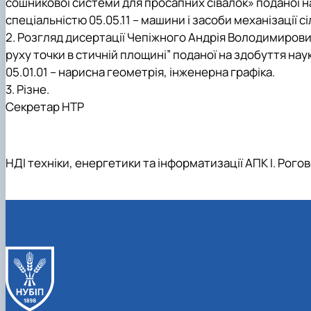
сошникової системи для просапних сівалок» поданої н
спеціальністю 05.05.11 – машини і засоби механізації
2.
Розгляд дисертації Чепіжного Андрія Володимирович
руху точки в стичній площині” поданої на здобуття на
05.01.01 – нарисна геометрія, інженерна графіка.
3.
Різне.
Секретар НТР
НДІ техніки, енергетики та інформатизації АПК І. Рого