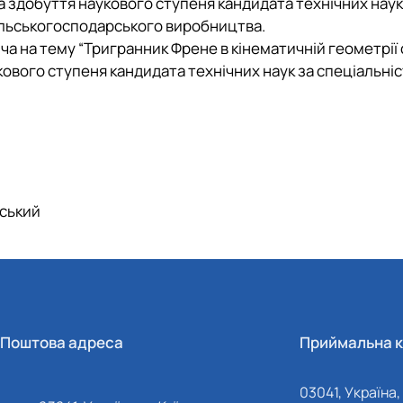
а здобуття наукового ступеня кандидата технічних наук
 сільськогосподарського виробництва.
а на тему “Тригранник Френе в кінематичній геометрії
укового ступеня кандидата технічних наук за спеціальні
вський
Поштова адреса
Приймальна к
03041, Україна, 