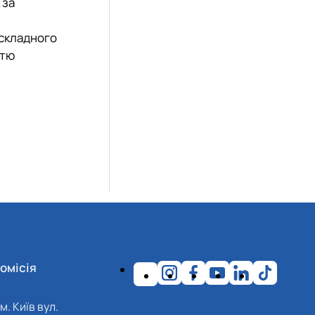
 за
 складного
стю
омісія
м. Київ вул.