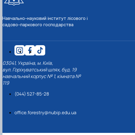
СЕРГА Петро Грирорович (18.06.1999 -
17.04.2024 р.), студент 2-го курсу 2024 рі…
СОЛОВЙОВ Сергій Олександрович
Навчально-науковий інститут лісового і
(08.06.1983 - 27.09.2022 р.), випускник 2017
садово-паркового господарства
року.
СОРОКА Олександр Григорович (03.07.1986 
03.07.2023 р.), випускник 2019 року.
СТЕПАНОВ Віталій Анатолійович (09.06.19
- 20.05.2022 р.), випускник 1999 року.
ТЕРЕЩЕНКО Ростислав Віталійович (14.11.1
03041, Україна, м. Київ,
- 28.12.2023 р.), студент 2 курсу з…
вул. Горіхуватський шлях, буд. 19
ТУШАКОВСЬКИЙ Борис Олександрович
навчальний корпус № 1, кімната №
(02.05.1981 - 02.02.2025 р.), випускник 2003 р…
119
ШЕВЧЕНКО Володимир В’ячеславович
(30.06.1965 - 03.2022 р.), випускник 1992 року.
(044) 527-85-28
ШИНКАРЬОВ Олексій Сергійович (30.03.19
- 25.08.2023 р.), випускник 2016 року.
ЯРЕМА Микола Юрійович (13.12.1973 -
office.forestry@nubip.edu.ua
18.12.2022 р.), випускник 1996 року.