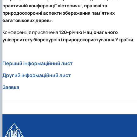
практичній конференції «Історичні, правові та
КОРЕНЬ Володимир Анатолійович (24.10.19
природоохоронні аспекти збереження пам’ятних
- 08.02.2025 р.), випускник 2013 рок…
ЛАЗЕБНИК Іван Вікторович (25.02.1993 -
багатовікових дерев»
.
17.09.2023 р.), випускник 2019 року, спі…
Конференція присвячена
120-річчю Національного
ЛЕВЧЕНКО Валентин Віталійович (10.11.2003
19.07.2022 р.), студент 1-го курсу …
університету біоресурсів і природокористування України
.
ЛІЧНИЙ Юрій Русланович (06.05.1996 -
15.12.2024 р.), випускник 2019 року.
МИКУЛІЧ Богдан Олексійович (07.08.1991
Перший інформаційний лист
-12.07.2023 р.), випускник 2013 року.
МИРОНЕНКО Михайло Вікторович (02.10.19
Другий інформаційний лист
- 24.05.2024 р.), випускник 1999 року.
МУЗИЧЕНКО Костянтин Вікторович
Заявка
(18.02.1993 – 13.02.2023 р.), випускник 2021
рок…
ОБЛОМЕЙ Семен Олександрович (13.06.20
- 21.06.2022 р.), студент 3-го курсу 20…
ПАЛІЄНКО Максим Володимирович (14.11.19
- 24.08.2022 р.), випускник 2011 року.
ПЕТРИЧЕНКО Віктор Михайлович (30.11.1985
17.05.2022 р.), випускник 2011 року.