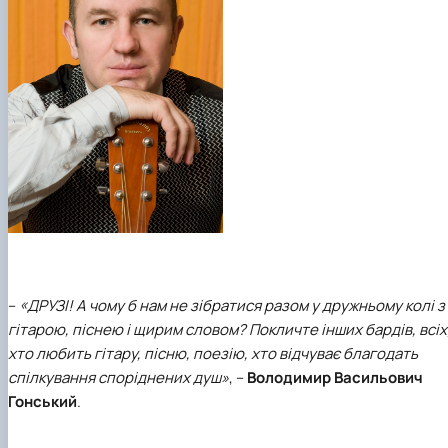
–
«ДРУЗІ! А чому б нам не зібратися разом у дружньому колі з
гітарою, піснею і щирим словом? Покличте інших бардів, всіх
хто любить гітару, пісню, поезію, хто відчуває благодать
спілкування споріднених душ»
, –
Володимир Васильович
Гонський
.