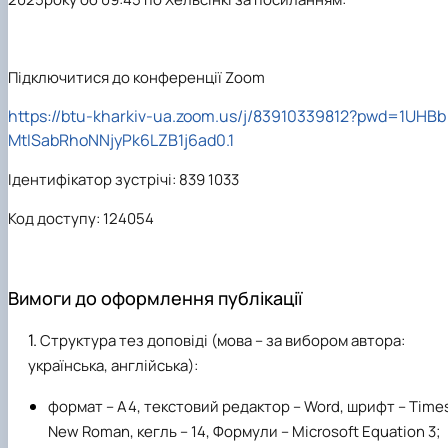
Підключитися до конференції Zoom
https://btu-kharkiv-ua.zoom.us/j/83910339812?pwd=1UHBb
MtISabRhoNNjyPk6LZB1j6ad0.1
Ідентифікатор зустрічі: 839 1033
Код доступу: 124054
Вимоги до оформлення публікації
Структура тез доповіді (мова – за вибором автора:
українська, англійська):
формат – А4, текстовий редактор – Word, шрифт – Time
New Roman, кегль – 14, Формули – Microsoft Equation 3;