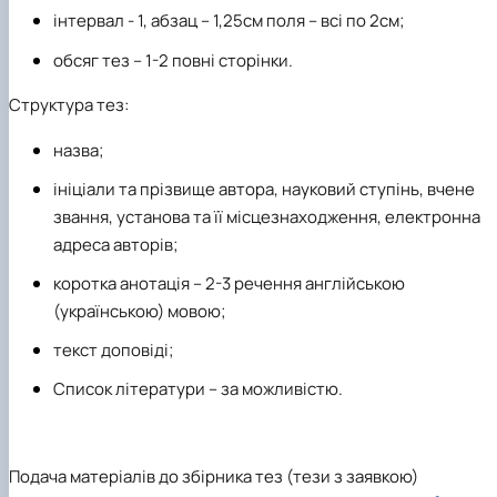
інтервал - 1, абзац – 1,25см поля – всі по 2см;
обсяг тез – 1-2 повні сторінки.
Структура тез:
назва;
ініціали та прізвище автора, науковий ступінь, вчене
звання, установа та її місцезнаходження, електронна
адреса авторів;
коротка анотація – 2-3 речення англійською
(українською) мовою;
текст доповіді;
Список літератури – за можливістю.
Подача матеріалів до збірника тез (тези з заявкою)