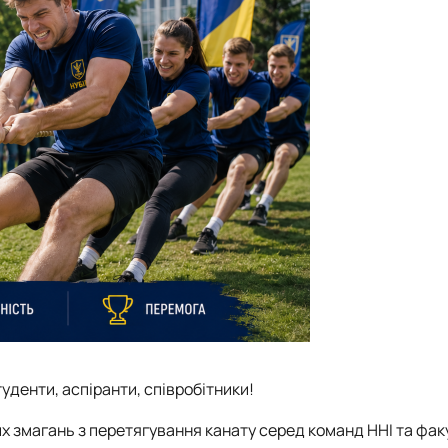
уденти, аспіранти, співробітники!
х змагань з перетягування канату серед команд ННІ та фак