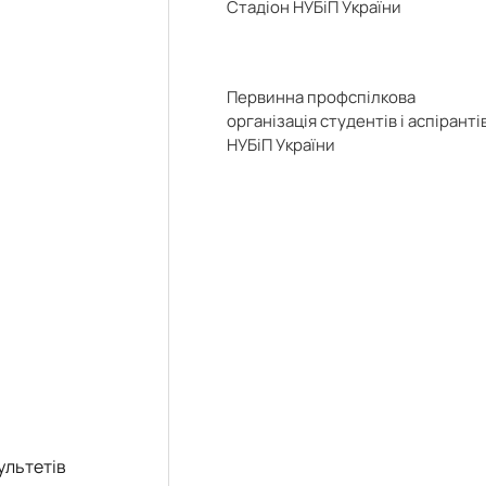
Стадіон НУБіП України
Первинна профспілкова
організація студентів і аспіранті
НУБіП України
ультетів