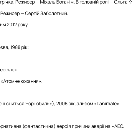
річка. Режисер — Міхаль Боганім. В головній ролі — Ольга 
. Режисер — Сергій Заболотний.
ьм 2012 року.
ва, 1988 рік;
есіллє».
 «Атомне кохання».
і сниться Чорнобиль»), 2008 рік, альбом «L'animale».
рнативна (фантастична) версія причини аварії на ЧАЕС.