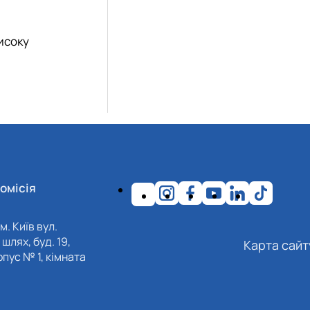
исоку
омісія
м. Київ вул.
шлях, буд. 19,
Карта сайт
пус № 1, кімната