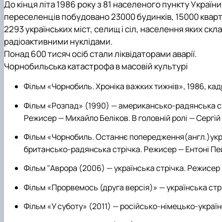
До кінця літа 1986 року з 81 населеного пункту Україн
переселенців побудовано 23000 будинків, 15000 кварти
2293 українських міст, селищ і сіл, населення яких с
радіоактивними нуклідами.
Понад 600 тисяч осіб стали л
іквідаторами аварії.
Чорнобильська катастрофа в масовій культурі
Фільм «Чорнобиль. Хроніка важких тижнів», 1986, кадр
Фільм «Розпад» (1990) — американсько-радянська ст
Режисер — Михайло Беліков. В головній ролі — Сергі
Фільм «Чорнобиль. Останнє попередження(англ.)укр.»
британсько-радянська стрічка. Режисер — Ентоні Пе
Фільм "Аврора (2006) — українська стрічка. Режисер
Фільм «Прорвемось (друга версія)» — українська стр
Фільм «У суботу» (2011) — російсько-німецько-украї