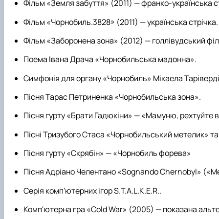
Фільм «Земля забуття» (2011) — франко-українська ст
Фільм «Чорнобиль.3828» (2011) — українська стрічка
Фільм «Заборонена зона» (2012) — голлівудський філ
Поема Івана Драча «Чорнобильська мадонна».
Симфонія для органу «Чорнобиль» Мікаела Тарівердіє
Пісня Тарас Петриненка «Чорнобильська зона».
Пісня гурту «Брати Гадюкіни» — «Мамуню, рехтуйте в
Пісні Тризубого Стаса «Чорнобильський метелик» та
Пісня гурту «Скрябін» — «Чорнобиль форева»
Пісня Адріано Челентано «Sognando Chernobyl» («Мен
Серія комп'ютерних ігор S.T.A.L.K.E.R..
Комп'ютерна гра «Cold War» (2005) — показана альте