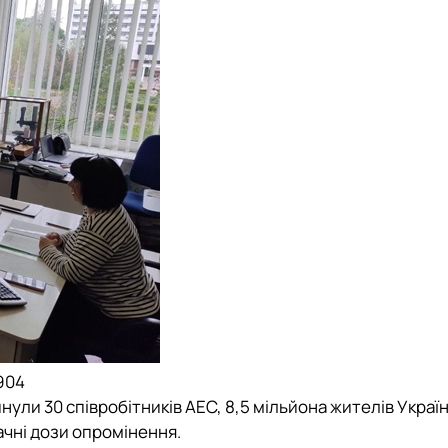
1904
ули 30 співробітників АЕС, 8,5 мільйона жителів Україн
начні дози опромінення.