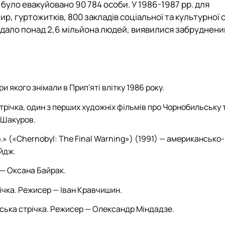
и було евакуйовано 90 784 особи. У 1986-1987 рр. для
р, гуртожитків, 800 закладів соціальної та культурної 
кладало понад 2,6 мільйона людей, виявилися забруднен
и якого знімали в Прип'яті влітку 1986 року.
річка, один з перших художніх фільмів про Чорнобильську 
й Шакуров.
 («Chernobyl: The Final Warning») (1991) — американсько-
йдж.
 — Оксана Байрак.
ічка. Режисер — Іван Кравчишин.
нська стрічка. Режисер — Олександр Міндадзе.