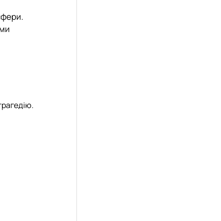
сфери.
ими
трагедію.