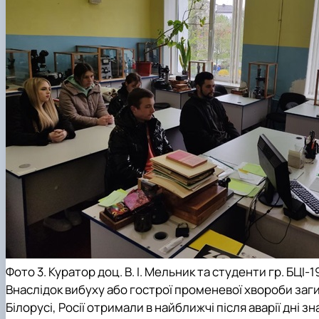
Фото 3. Куратор доц. В. І. Мельник та студенти гр. БЦІ-
Внаслідок вибуху або гострої променевої хвороби загин
Білорусі, Росії отримали в найближчі після аварії дні з