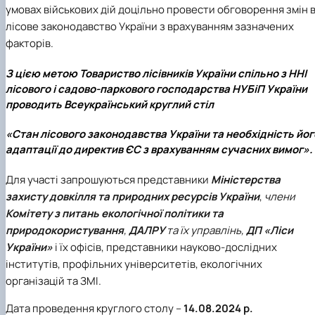
Іноземні мови
Їдальні та буфети
умовах військових дій доцільно провести обговорення змін 
Центр вивчення мов
Психологічна підтримка
Біоетична комісія
Рада молодих вчених
Методичні рекомендації, пам'ятки
ЦКНО «Агропромисловий комплекс, лісове і
Доступ до публічної інформації
Наглядова рада
Історія університету
Працевлаштування
Студентські квитки
Інклюзивне середовище
Наукові видання
садово-паркове господарство, ветеринарна
Наукові школи
Форми документів
Державні закупівлі
Рада роботодавців
Видатні випускники та працівники
лісове законодавство України з врахуванням зазначених
Наука для бізнесу
медицина»
Стартап школа НУБіП України
Патентно-ліцензійна діяльність
Досліднику та автору
Офіційна символіка
Благодійний фонд «Голосіївська ініціатива
Звіт ректора
факторів.
Обладнання НУБіП України
Звіт про проведення НТЗ
Каталог наукових послуг
Антикорупційні заходи
2020»
Пам'яті захисників України
Наукові журнали НУБіП України
«SEB-2024»
Гендерна радниця
Почесні доктори і професори НУБіП України
Уповноважена особа з питань запобігання 
З цією метою Товариство лісівників України спільно з ННІ
Наукові журнали НУБіП України (English)
«SEB-2025»
Контактна інформація
виявлення корупції
Пресслужба
лісового і садово-паркового господарства НУБіП України
Пам'ятка про проведення науково-технічни
Університетський кур'єр
Положення про антикорупційного
проводить Всеукраїнський круглий стіл
заходів
уповноваженого НУБіП України
Вибори ректора
Порядок планування та організації
Програма розвитку університету «Голосіївсь
Національні нормативно-правові акти
«Стан лісового законодавства України та необхідність йог
проведення НТЗ
ініціатива – 2025»
Нормативно-правові акти НУБіП України
адаптації до директив ЄС з врахуванням сучасних вимог».
Результати науково-технічних заходів
Інформаційні ресурси НАЗК
Монографії
Методичні роз’яснення НАЗК
Для участі запрошуються представники
Міністерства
Антикорупційні заходи
захисту довкілля та природних ресурсів України
,
члени
Комітету з питань екологічної політики та
природокористування
,
ДАЛРУ
та їх управлінь,
ДП «Ліси
України»
і їх офісів, представники науково-дослідних
інститутів, профільних університетів, екологічних
організацій та ЗМІ.
Дата проведення круглого столу –
14.08.2024 р.