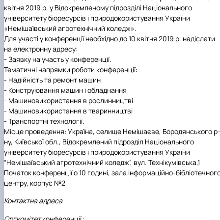
Іноземні мови
Їдальні та буфети
Центр вивчення мов
Психологічна підтримка
Біоетична комісія
Рада молодих вчених
Методичні рекомендації, пам'ятки
ЦКНО «Агропромисловий комплекс, лісове і
Доступ до публічної інформації
Наглядова рада
Історія університету
квітня 2019 р. у Відокремленому підрозділі
Національного
Працевлаштування
Студентські квитки
Інклюзивне середовище
Наукові видання
садово-паркове господарство, ветеринарна
Наукові школи
Форми документів
Державні закупівлі
Рада роботодавців
Видатні випускники та працівники
університету біоресурсів і природокористування України
Наука для бізнесу
медицина»
Стартап школа НУБіП України
Патентно-ліцензійна діяльність
Досліднику та автору
Офіційна символіка
Благодійний фонд «Голосіївська ініціатива
Звіт ректора
«Немішаївський агротехнічний коледж».
Обладнання НУБіП України
Звіт про проведення НТЗ
Каталог наукових послуг
Антикорупційні заходи
2020»
Пам'яті захисників України
Для участі у конференції необхідно до 10 квітня 2019 р. надіслати
Наукові журнали НУБіП України
«SEB-2024»
Гендерна радниця
Почесні доктори і професори НУБіП України
Уповноважена особа з питань запобігання 
на електронну адресу:
Наукові журнали НУБіП України (English)
«SEB-2025»
Контактна інформація
виявлення корупції
Пресслужба
-
Заявку на участь у конференції.
Пам'ятка про проведення науково-технічни
Університетський кур'єр
Положення про антикорупційного
Тематичні напрямки роботи конференції:
заходів
уповноваженого НУБіП України
Вибори ректора
-
Надійність та ремонт машин
Порядок планування та організації
Програма розвитку університету «Голосіївсь
Національні нормативно-правові акти
-
Конструювання машин і обладнання
проведення НТЗ
ініціатива – 2025»
Нормативно-правові акти НУБіП України
-
Машиновикористання в рослинництві
Результати науково-технічних заходів
Інформаційні ресурси НАЗК
-
Машиновикористання в тваринництві
Монографії
Методичні роз’яснення НАЗК
-
Транспортні технології.
Антикорупційні заходи
Місце проведення:
Україна, селище Немішаєве, Бородянського р
ну, Київської обл., Відокремлений підрозділ Національного
університету біоресурсів і природокористування України
“Немішаївський агротехнічний коледж”, вул. Технікумівська,1
Початок конференції о 10 годині, зала інформаційно-бібліотечног
центру, корпус №2
Контактна адреса
Оргкомітет
конференції
: