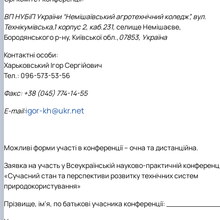
ВП НУБіП України “Немішаївський агротехнічний коледж”, вул.
Технікумівська,1 корпус 2, каб.231,
селище Немішаєве,
Бородянського р-ну, Київської обл.,
07853, Україна
Контактні особи:
Харьковський Ігор Сергійович
Тел.: 096-573-53-56
Факс: +38 (045) 774-14-55
igor-kh@ukr.net
E-mail:
Можливі форми участі в конференції – очна та дистанційна.
Заявка на участь у Всеукраїнській науково-практичній конференці
«
Сучасний стан та перспективи розвитку технічних систем
природокористування
»
Прізвище, ім'я, по батькові учасника конференції
:
____________