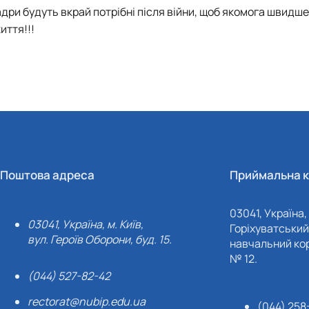
адри будуть вкрай потрібні після війни, щоб якомога швидше
иття!!!
Поштова адреса
Приймальна к
03041, Україна, 
03041, Україна, м. Київ,
Горіхуватський 
вул. Героїв Оборони, буд. 15.
навчальний кор
№ 12.
(044) 527-82-42
rectorat@nubip.edu.ua
(044) 258