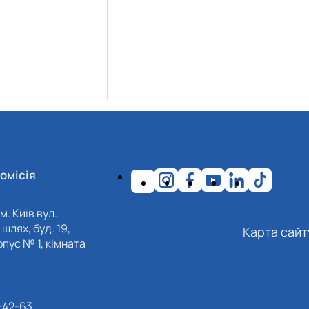
омісія
м. Київ вул.
шлях, буд. 19,
Карта сайт
пус № 1, кімната
-42-63