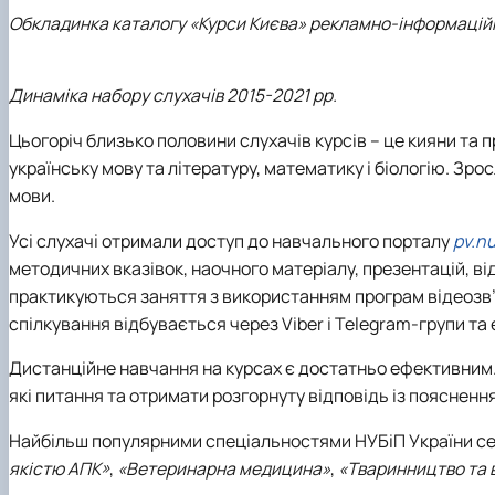
Обкладинка каталогу «Курси Києва» рекламно-інформаційно
Динаміка набору слухачів 2015-2021 рр.
Цьогоріч близько половини слухачів курсів – це кияни та 
українську мову та літературу, математику і біологію. Зр
мови.
Усі слухачі отримали доступ до навчального порталу
pv.n
методичних вказівок, наочного матеріалу, презентацій, ві
практикуються заняття з використанням програм відеозв’я
спілкування відбувається через Viber і Telegram-групи та
Дистанційне навчання на курсах є достатньо ефективним
які питання та отримати розгорнуту відповідь із поясне
Найбільш популярними спеціальностями НУБіП України се
якістю АПК»
,
«Ветеринарна медицина»
,
«Тваринництво та 