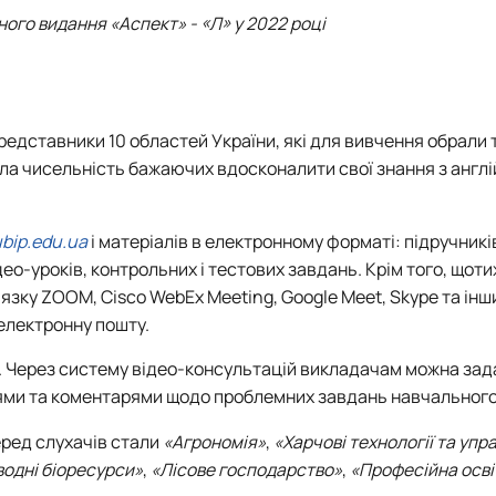
го видання «Аспект» - «Л» у 2022 році
представники 10 областей України, які для вивчення обрали
осла чисельність бажаючих вдосконалити свої знання з англі
ubip.edu.ua
і матеріалів в електронному форматі: підручникі
део-уроків, контрольних і тестових завдань. Крім того, щот
зку ZOOM, Cisco WebEx Meeting, Google Meet, Skype та інши
 електронну пошту.
. Через систему відео-консультацій викладачам можна зад
ннями та коментарями щодо проблемних завдань навчальног
ред слухачів стали
«Агрономія»
,
«Харчові технології та упр
водні біоресурси»
,
«Лісове господарство»
,
«Професійна осві