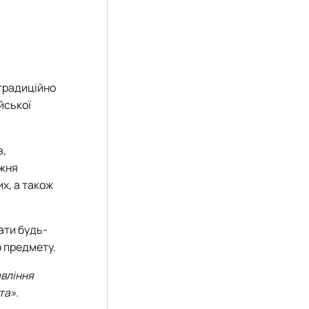
 традиційно
йської
в,
ижня
х, а також
ати будь-
о предмету.
авління
та»
.