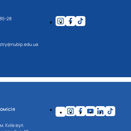
17.04.2024 р.), студент 2-го курсу 2024 рі…
1983 - 27.09.2022 р.), випускник 2017 року.
86 - 03.07.2023 р.), випускник 2019 року.
-85-28
975 - 20.05.2022 р.), випускник 1999 року.
.1995 - 28.12.2023 р.), студент 2 курсу з…
2.05.1981 - 02.02.2025 р.), випускник 2003 р…
estry@nubip.edu.ua
06.1965 - 03.2022 р.), випускник 1992 року.
994 - 25.08.2023 р.), випускник 2016 року.
12.2022 р.), випускник 1996 року.
омісія
м. Київ вул.