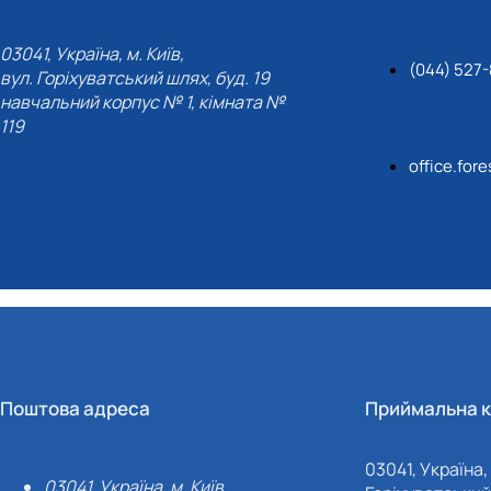
СЕРГА Петро Грирорович (18.06.1999 - 
СОЛОВЙОВ Сергій Олександрович (08.06.
03041, Україна, м. Київ,
СОРОКА Олександр Григорович (03.07.19
(044) 527
вул. Горіхуватський шлях, буд. 19
СТЕПАНОВ Віталій Анатолійович (09.06.1
навчальний корпус № 1, кімната №
ТЕРЕЩЕНКО Ростислав Віталійович (14.11
119
ТУШАКОВСЬКИЙ Борис Олександрович (0
office.for
ШЕВЧЕНКО Володимир В’ячеславович (30.
ШИНКАРЬОВ Олексій Сергійович (30.03.1
ЯРЕМА Микола Юрійович (13.12.1973 - 18.
Поштова адреса
Приймальна к
03041, Україна, 
03041, Україна, м. Київ,