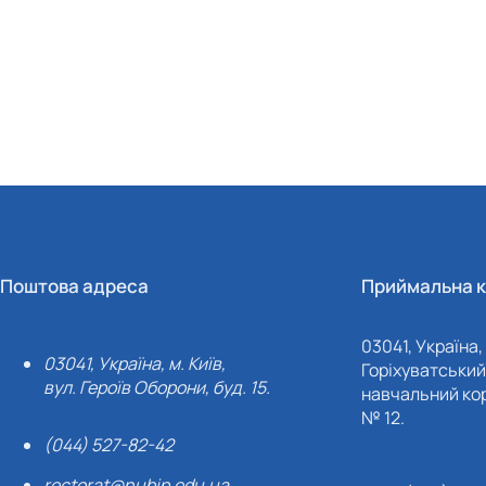
Поштова адреса
Приймальна к
03041, Україна, 
03041, Україна, м. Київ,
Горіхуватський 
вул. Героїв Оборони, буд. 15.
навчальний кор
№ 12.
(044) 527-82-42
rectorat@nubip.edu.ua