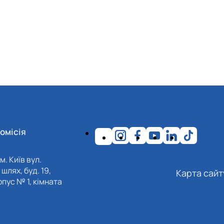
омісія
м. Київ вул.
шлях, буд. 19,
Карта сайт
пус № 1, кімната