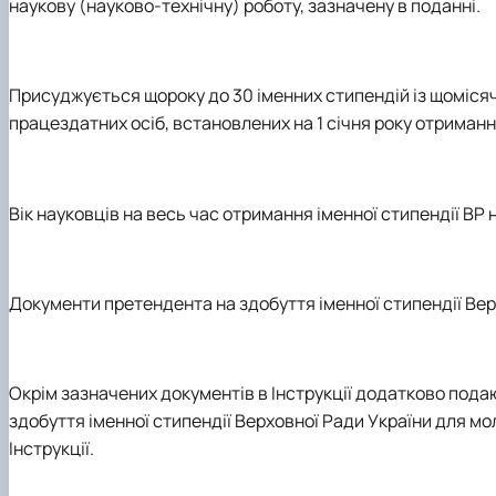
наукову (науково-технічну) роботу, зазначену в поданні.
Присуджується щороку до 30 іменних стипендій
із щоміся
працездатних осіб, встановлених на 1 січня року отриманн
Вік науковців на весь час отримання іменної стипендії ВР 
Документи претендента на здобуття іменної стипендії Вер
Окрім зазначених документів в Інструкції додатково пода
здобуття іменної стипендії Верховної Ради України для мол
Інструкції.