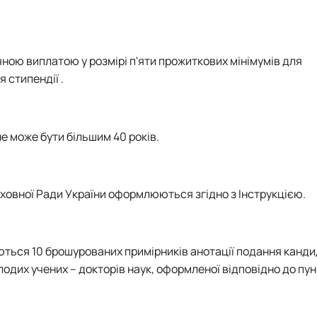
чною виплатою у розмірі п'яти прожиткових мінімумів для
я стипендії
.
не може бути більшим 40 років.
ховної Ради України оформлюються згідно з Інструкцією.
ються 10 брошурованих примірників анотації подання канди
одих учених – докторів наук, оформленої відповідно до пунк