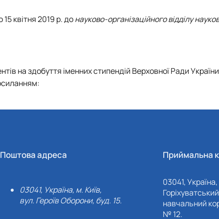
до
15 квітня 2019 р.
до
науково-організаційного відділу науко
тів на здобуття іменних стипендій Верховної Ради України
осиланням:
Поштова адреса
Приймальна к
03041, Україна, 
03041, Україна, м. Київ,
Горіхуватський 
вул. Героїв Оборони, буд. 15.
навчальний кор
№ 12.