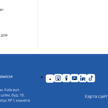
во-
 для
омісія
м. Київ вул.
шлях, буд. 19,
Карта сайт
пус № 1, кімната