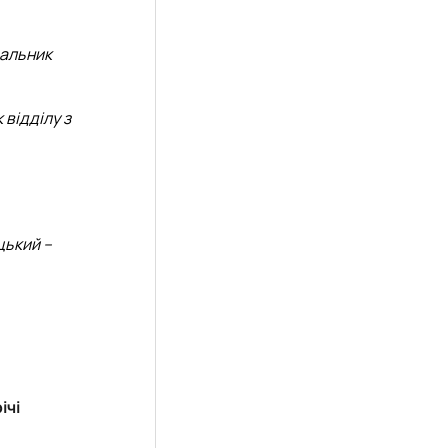
чальник
 відділу з
цький –
ічі