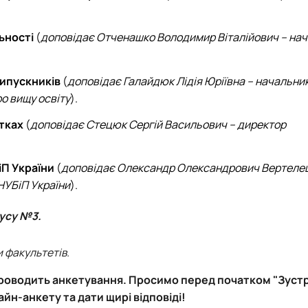
ьності
(
доповідає Отченашко Володимир Віталійович – на
ипускників
(
доповідає Галайдюк Лідія Юріївна – начальник
о вищу освіту
).
тках
(
доповідає Стецюк Сергій Васильович – директор
іП України
(
доповідає Олександр Олександрович Вертеле
НУБіП України
).
пусу №3.
и факультетів.
проводить анкетування. Просимо перед початком "Зустр
йн-анкету та дати щирі відповіді!