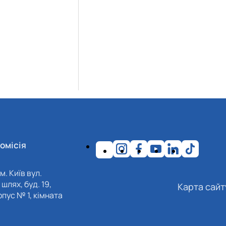
омісія
м. Київ вул.
шлях, буд. 19,
Карта сайт
пус № 1, кімната