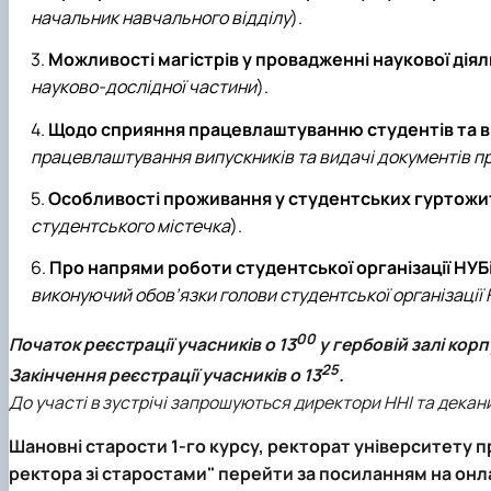
начальник навчального відділу
).
Можливості магістрів у провадженні наукової діял
науково-дослідної частини
).
Щодо сприяння працевлаштуванню студентів та в
працевлаштування випускників та видачі документів пр
Особливості проживання у студентських гуртожи
студентського містечка
).
Про напрями роботи студентської організації НУБ
виконуючий обов’язки голови студентської організації 
00
Початок реєстрації учасників о
13
у гербовій залі кор
25
Закінчення реєстрації учасників о
13
.
До участі в зустрічі запрошуються директори ННІ та декан
Шановні старости 1-го курсу, ректорат університету 
ректора зі старостами" перейти за посиланням на онла