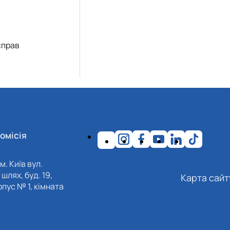
справ
омісія
м. Київ вул.
шлях, буд. 19,
Карта сайт
пус № 1, кімната