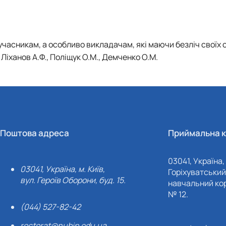
учасникам, а особливо викладачам, які маючи безліч своїх 
 Ліханов А.Ф., Поліщук О.М., Демченко О.М.
Поштова адреса
Приймальна к
03041, Україна, 
03041, Україна, м. Київ,
Горіхуватський 
вул. Героїв Оборони, буд. 15.
навчальний кор
№ 12.
(044) 527-82-42
rectorat@nubip.edu.ua