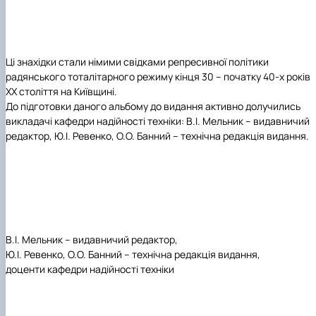
Ці знахідки стали німими свідками репресивної політики
радянського тоталітарного режиму кінця 30 – початку 40-х років
ХХ століття на Київщині.
До підготовки даного альбому до видання активно долучились
викладачі кафедри надійності техніки: В.І. Мельник – видавничий
редактор, Ю.І. Ревенко, О.О. Банний – технічна редакція видання.
В.І. Мельник – видавничий редактор,
Ю.І. Ревенко, О.О. Банний – технічна редакція видання,
доценти кафедри надійності техніки