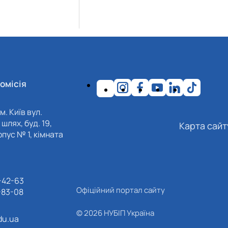
омісія
м. Київ вул.
шлях, буд. 19,
Карта сайт
пус № 1, кімната
-42-63
Офіційний портал сайту
-83-08
© 2026 НУБІП Україна
du.ua