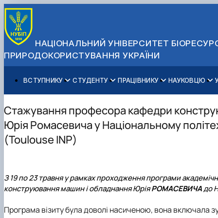
НАЦІОНАЛЬНИЙ УНІВЕРСИТЕТ БІОРЕСУРС
ПРИРОДОКОРИСТУВАННЯ УКРАЇНИ
ВСТУПНИКУ
СТУДЕНТУ
ПРАЦІВНИКУ
НАУКОВЦЮ
Вступ до НУБіП України 2026
Навчання
Освітній процес
Наукова діяльність
Управління і самоврядування
Приймальна комісія
Додаткова освіта
Міжнародна діяльність
Аспіранту / Докторанту
Загальна інформація
Стажування професора кафедри констру
Правила прийому
Позанавчальна діяльність
Довідкова інформація
Захисти дисертацій
Офіційні документи
Юрія Ромасевича у Національному політех
Для осіб з тимчасово окупованих територій
Студентське самоврядування
Профспілкова організація
Законодавче та нормативне забезпечення
Стратегія розвитку на період 2026-2030рр. «ГОЛОСІ
(Toulouse INP)
Зимовий вступ
Довідкова інформація
Центр колективного користування науковим обладна
Доступ до публічної інформації
Підготовчий курс НМТ
Пільги
Біоетична комісія
Державні закупівлі
Для іноземців / For foreigners
Наукові видання
Офіційна символіка
Військова освіта
Наука для бізнесу
Антикорупційні заходи
З 19 по 23 травня у рамках проходження програми академіч
конструювання машин і обладнання Юрія
РОМАСЕВИЧА
до 
Гендерна радниця
Контактна інформація
Програма візиту була доволі насиченою, вона включала зу