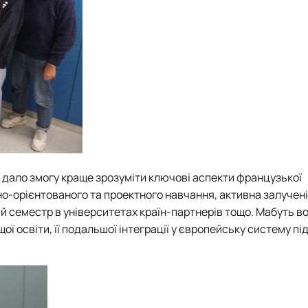
і дало змогу краще зрозуміти ключові аспекти французької
но-орієнтованого та проектного навчання, активна залучені
й семестр в університетах країн-партнерів тощо. Мабуть во
ї освіти, її подальшої інтеграції у європейську систему пі