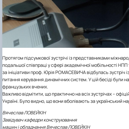
Протягом підсумкової зустрічі із представниками міжнаро
подальшої співпраці у сфері академічної мобільності НПП т
за ініціативи проф. Юрія РОМАСЕВИЧА відбулась зустріч і
питання керування динамічних систем. У цій бесіді були на
французьких вчених.
Важливо відмітити, що практично на всіх зустрічах – офіц
Україні. Було видно, що вони вболівають за український н
Вячеслав ЛОВЕЙКІН
Завідувач кафедри конструювання
машин і обладнання Вячеслав ЛОВЕЙКІН