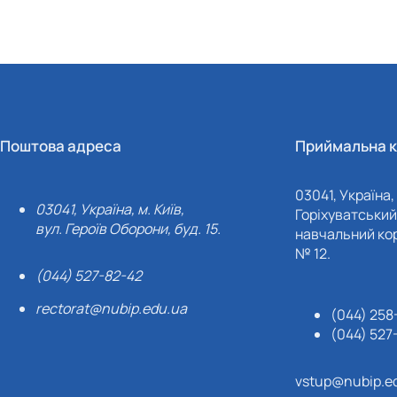
Поштова адреса
Приймальна к
03041, Україна, 
03041, Україна, м. Київ,
Горіхуватський 
вул. Героїв Оборони, буд. 15.
навчальний кор
№ 12.
(044) 527-82-42
rectorat@nubip.edu.ua
(044) 258
(044) 527
vstup@nubip.e