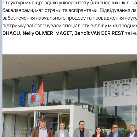
структурних підрозділів університету (інженерних шкіл, н
бакалаврами, магістрами та аспірантами. Відвідування ла
забезпечення навчального процесу та провадження науко
підтримку забезпечували спеціалісти відділу міжнародних
DHAOU, Nelly OLIVIER-MAGET, Benoît VAN DER REST
та ін