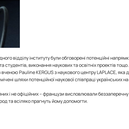
дного відділу інституту були обговорені потенційні напрям
а студентів, виконання наукових та освітніх проектів тощо. 
з вченою Pauline KERGUS з наукового центру LAPLACE, яка 
мічені шляхи потенційної наукової співпраці українських на
ійних і не офіційних – французи висловлювали беззаперечну
арод та всіляко прагнуть йому допомогти.