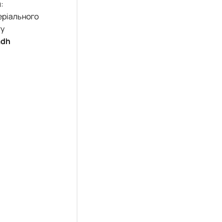
:
еріального
ту
adh