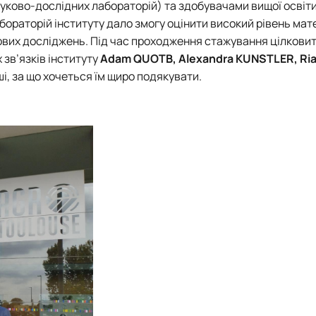
ауково-дослідних лабораторій) та здобувачами вищої освіти
бораторій інституту дало змогу оцінити високий рівень мат
вих досліджень. Під час проходження стажування цілкови
 зв’язків інституту
Adam QUOTB, Alexandra KUNSTLER, Ri
ші, за що хочеться їм щиро подякувати.