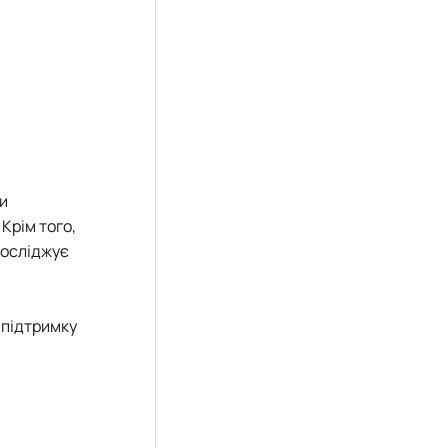
ки
Крім того,
досліджує
 підтримку