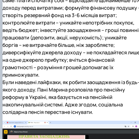
саме: плати спочатку собі – відкладайте щонайменше 10
доходу перед витратами; формуйте фінансову подушку 
створіть резервний фонд на 3-6 місяців витрат;
контролюйте витрати – уникайте непотрібних покупок,
ведіть бюджет; інвестуйте заощадження – гроші повинні
працювати (депозити, акції, нерухомість); уникайте
боргів – не витрачайте більше, ніж заробляєте;
диверсифікуйте джерела доходу – не покладайтеся лиш
на одне джерело прибутку; вчіться фінансовій
грамотності – розуміння грошей допомагає їх
примножувати.
Були наведені лайфхаки, як робити заощадження із будь
якого доходу. Пані Марина розповіла про пенсійну
реформу в Україні, яка базується на пенсійній
накопичувальній системі. Адже згодом, соціальна
солідарна пенсія перестане існувати.