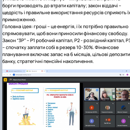
борги призводять до втрати капіталу; закон віддачі –
щедрість і правильне використання ресурсів сприяють ї
примноженню.
Головна ідея: гроші – це енергія, і їх потрібно правильно
спрямовувати, щоб вони приносили фінансову свободу.
Закон “3P” – P1 робочий капітал, Р2 - розхідний капітал, Р
– спочатку заплати собі в резерв 10-30%. Фінансове
планування включає запас на 6 місяців, цільові депозити
банку, стратегічні пенсійні накопичення.