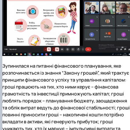
Зупинилася на питанні фінансового планування, яке
розпочинається із знання “Закону грошей”, який трактує
принципи фінансового успіху та управління капіталом:
гроші працюють на тих, хто ними керує – фінансова
грамотність та інвестиції примножують капітал; гроші
люблять порядок – планування бюджету, заощадження
та облік витрат ведуть до фінансової стабільності; гроші
повинні приносити гроші – накопичені кошти потрібно
вкладати в активи, які генерують прибуток; гроші
уникають тих, хто їх марнує – імпульсивні витрати та