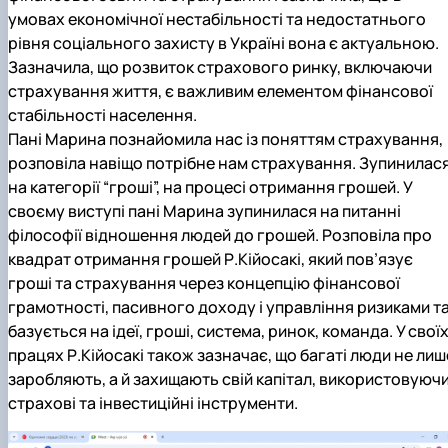
умовах економічної нестабільності та недостатнього
рівня соціального захисту в Україні вона є актуальною.
Зазначила, що розвиток страхового ринку, включаючи
страхування життя, є важливим елементом фінансової
стабільності населення.
Пані Марина познайомила нас із поняттям страхування,
розповіла навіщо потрібне нам страхування. Зупинилас
на категорії “гроші”, на процесі отримання грошей. У
своєму виступі пані Марина зупинилася на питанні
філософії відношення людей до грошей. Розповіла про
квадрат отримання грошей Р.Кійосакі, який пов’язує
гроші та страхування через концепцію фінансової
грамотності, пасивного доходу і управління ризиками т
базується на ідеї, гроші, система, ринок, команда. У свої
працях Р.Кійосакі також зазначає, що багаті люди не лиш
заробляють, а й захищають свій капітал, використовуюч
страхові та інвестиційні інструменти.