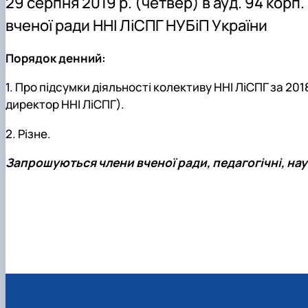
29 серпня 201
9 р.
(
четвер
) в
ауд.
94
корп.
Боярська лісова дослідна станція
Скринька довіри
Пам'яті студентів та випускників інституту - захисникі
вченої ради ННІ ЛiСПГ НУБіП
України
Регіональний Східноєвропейський центр моніторингу
Порядок денний:
1.
Про підсумки діяльності колективу ННІ ЛіСПГ за 201
директор ННІ ЛіСПГ).
2.
Різне.
Запрошуються члени вченої ради, педагогічні, нау