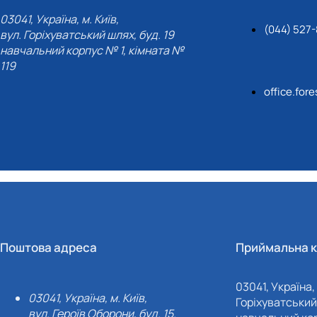
СЕРГА Петро Грирорович (18.06.1999 - 
03041, Україна, м. Київ,
СОЛОВЙОВ Сергій Олександрович (08.06.
(044) 527
вул. Горіхуватський шлях, буд. 19
СОРОКА Олександр Григорович (03.07.19
навчальний корпус № 1, кімната №
СТЕПАНОВ Віталій Анатолійович (09.06.1
119
ТЕРЕЩЕНКО Ростислав Віталійович (14.11
office.for
ТУШАКОВСЬКИЙ Борис Олександрович (0
ШЕВЧЕНКО Володимир В’ячеславович (30.
ШИНКАРЬОВ Олексій Сергійович (30.03.1
ЯРЕМА Микола Юрійович (13.12.1973 - 18.
Поштова адреса
Приймальна к
03041, Україна, 
03041, Україна, м. Київ,
Горіхуватський 
вул. Героїв Оборони, буд. 15.