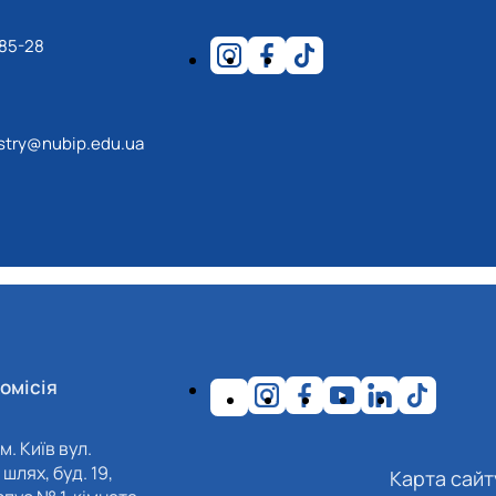
17.04.2024 р.), студент 2-го курсу 2024 рі…
1983 - 27.09.2022 р.), випускник 2017 року.
-85-28
86 - 03.07.2023 р.), випускник 2019 року.
975 - 20.05.2022 р.), випускник 1999 року.
.1995 - 28.12.2023 р.), студент 2 курсу з…
estry@nubip.edu.ua
2.05.1981 - 02.02.2025 р.), випускник 2003 р…
06.1965 - 03.2022 р.), випускник 1992 року.
994 - 25.08.2023 р.), випускник 2016 року.
12.2022 р.), випускник 1996 року.
омісія
м. Київ вул.
шлях, буд. 19,
Карта сайт