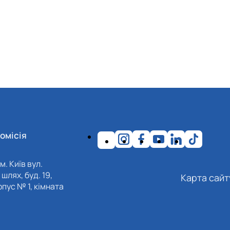
омісія
м. Київ вул.
шлях, буд. 19,
Карта сайт
пус № 1, кімната