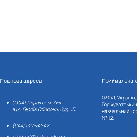
Поштова адреса
Приймальна к
03041, Україна, 
03041, Україна, м. Київ,
Горіхуватський 
вул. Героїв Оборони, буд. 15.
навчальний кор
№ 12.
(044) 527-82-42
rectorat@nubip.edu.ua