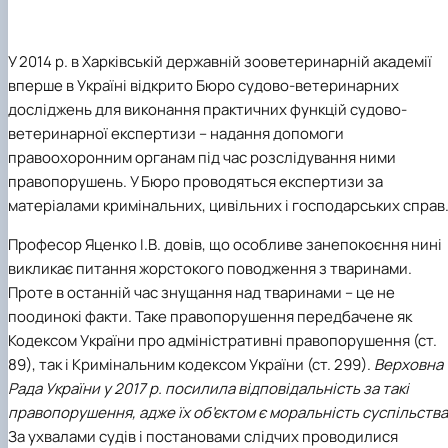
У 2014 р. в Харківській державній зооветеринарній академії
вперше в Україні відкрито Бюро судово-ветеринарних
досліджень для виконання практичних функцій судово-
ветеринарної експертизи – надання допомоги
правоохоронним органам під час розслідування ними
правопорушень. У Бюро проводяться експертизи за
матеріалами кримінальних, цивільних і господарських справ
Професор Яценко І.В. довів, що особливе занепокоєння нині
викликає питання жорстокого поводження з тваринами.
Проте в останній час знущання над тваринами – це не
поодинокі факти. Таке правопорушення передбачене як
Кодексом України про адміністративні правопорушення (ст.
89), так і Кримінальним кодексом України (ст. 299).
Верховна
Рада України у 2017 р. посилила відповідальність за такі
правопорушення, адже їх об’єктом є моральність суспільства
За ухвалами судів і постановами слідчих проводилися