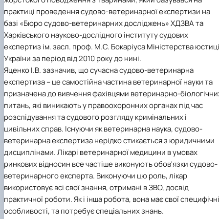
практиці проведення судово-ветеринарної експертизи на
базі «Бюро судово-ветеринарних досліджень» ХДЗВА та
Харківського науково-дослідного інституту судових
експертиз ім. засл. проф. М.С. Бокаріуса Міністерства юстиці
України за період від 2010 року до нині.
Яценко І.В. зазначив, що сучасна судово-ветеринарна
експертиза – це самостійна частина ветеринарної науки та
призначена до вивчення фахівцями ветеринарно-біологічни
питань, які виникають у правоохоронних органах під час
розслідування та судового розгляду кримінальних і
цивільних справ. Існуючи як ветеринарна наука, судово-
ветеринарна експертиза нерідко стикається з юридичними
дисциплінами. Лікарі ветеринарної медицини в умовах
ринкових відносин все частіше виконують обов'язки судово-
ветеринарного експерта. Виконуючи цю роль, лікар
використовує всі свої знання, отримані в ЗВО, досвід
практичної роботи. Як і інша робота, вона має свої специфічн
особливості, та потребує спеціальних знань.