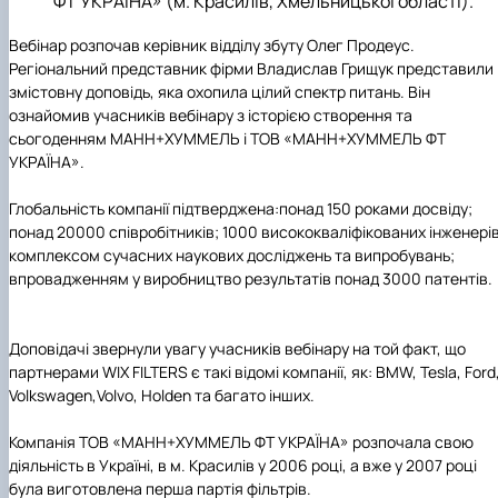
ФТ УКРАЇНА»
(м. Красилів, Хмельницької області).
Вебінар розпочав керівник відділу збуту
Олег Продеус
.
Регіональний представник фірми
Владислав Грищук
представили
змістовну доповідь, яка охопила цілий спектр питань. Він
ознайомив учасників вебінару з історією створення та
сьогоденням
МАНН+ХУММЕЛЬ
і
ТОВ «МАНН+ХУММЕЛЬ ФТ
УКРАЇНА».
Глобальність компанії підтверджена:
понад 150 роками досвіду;
понад 20000 співробітників; 1000 висококваліфікованих інженерів
комплексом сучасних наукових досліджень та випробувань;
впровадженням у виробництво результатів понад 3000 патентів.
Доповідачі звернули увагу учасників вебінару на той факт, що
партнерами
WIX FILTERS
є такі відомі компанії, як:
BMW, Tesla, Ford
Volkswagen,Volvo, Holden
та багато інших.
Компанія
ТОВ «МАНН+ХУММЕЛЬ ФТ УКРАЇНА»
розпочала свою
діяльність в Україні, в м. Красилів у 2006 році, а вже у 2007 році
була виготовлена перша партія фільтрів.