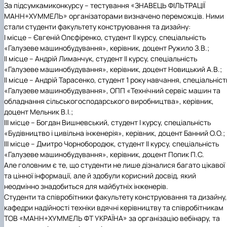
За підсумками
конкурсу – тестування
«ЗНАВЕЦЬ ФІЛЬТРАЦІЇ
МАНН+ХУММЕЛЬ»
організаторами визначено переможців. Ними
стали студенти факультету
конструювання та дизайну
:
І місце –
Євгеній Олєфіренко
, студент ІІ курсу, спеціальність
«Галузеве машинобудування»
, керівник, доцент Ружило З.В.;
ІІ місце –
Андрій Лиманчук
, студент ІІ курсу, спеціальність
«
Галузеве машинобудування»,
керівник, доцент Новицький А.В.;
ІІ місце –
Андрій Тарасенко
, студент 1 року навчання, спеціальніст
«Галузеве машинобудування»
, ОПП
«Технічний сервіс машин та
обладнання сільськогосподарського виробництва»,
керівник,
доцент Мельник В.І.;
ІІІ місце –
Богдан Вишневський
, студент І курсу, спеціальність
«Будівництво і цивільна інженерія»,
керівник, доцент Банний О.О.;
ІІІ місце –
Дмитро Чорнобородюк
, студент ІІ курсу, спеціальність
«
Галузеве машинобудування»,
керівник, доцент Попик П.С.
Але головним є те, що студенти не лише дізналися багато цікавої
та цінної інформації, але й здобули корисний досвід, який
неодмінно знадобиться для майбутніх інженерів.
Студенти та співробітники факультету
конструювання та дизайну,
кафедри
надійності техніки
вдячні керівництву та співробітникам
ТОВ «МАНН+ХУММЕЛЬ ФТ УКРАЇНА»
за організацію вебінару, та