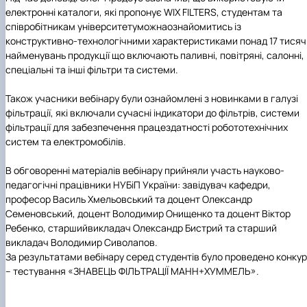
електронні каталоги, які пропонує
WIX FILTERS,
студентам та
співробітникам університету
можна
ознайомитись із
конструктивно-технологічними характеристиками понад 17 тисяч
найменувань продукції що включають паливні, повітряні, салонні,
спеціальні та інші фільтри та системи.
Також учасники вебінару були ознайомлені з новинками в галузі
фільтрації, які включали сучасні індикатори до фільтрів, системи
фільтрації для забезпечення працездатності робототехнічних
систем та електромобілів.
В обговоренні матеріалів вебінару прийняли участь науково-
педагогічні працівники
НУБіП України
:
завідувач кафедри,
професор
Василь Хмельовський
та доцент
Олександр
Семеновський
, доцент
Володимир Онищенко
та
доцент
Віктор
Ребенко
, старший
викладач
Олександр Бистрий
та старший
викладач
Володимир Сиволапов.
За результатами вебінару серед студентів було проведено конку
– тестування
«ЗНАВЕЦЬ ФІЛЬТРАЦІЇ МАНН+ХУММЕЛЬ».