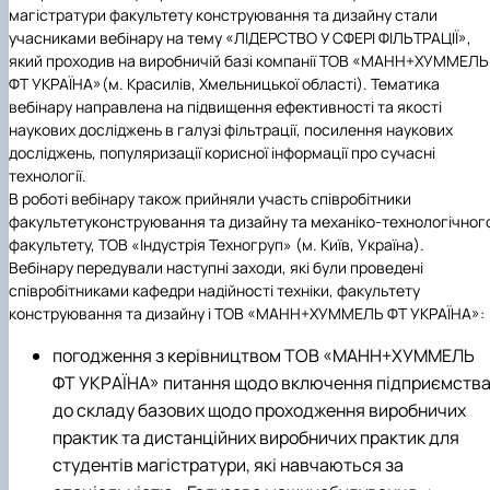
магістратури факультету
конструювання та дизайну
стали
учасниками вебінару на тему
«ЛІДЕРСТВО У СФЕРІ ФІЛЬТРАЦІЇ
»,
який проходив на виробничій базі компанії
ТОВ «МАНН+ХУММЕЛЬ
ФТ УКРАЇНА»
(м. Красилів, Хмельницької області).
Тематика
вебінару направлена на підвищення ефективності та якості
наукових досліджень в галузі фільтрації, посилення наукових
досліджень, популяризації корисної інформації про сучасні
технології.
В роботі вебінару також прийняли участь співробітники
факультету
конструювання та дизайну та механіко-технологічног
факультету,
ТОВ «Індустрія Техногруп»
(м. Київ, Україна).
Вебінару передували наступні заходи, які були проведені
співробітниками кафедри
надійності техніки,
факультету
конструювання та дизайну і ТОВ «МАНН+ХУММЕЛЬ ФТ УКРАЇНА»:
погодження з керівництвом
ТОВ «МАНН+ХУММЕЛЬ
ФТ УКРАЇНА»
питання щодо включення підприємств
до складу базових щодо проходження виробничих
практик та дистанційних виробничих практик для
студентів магістратури, які навчаються за