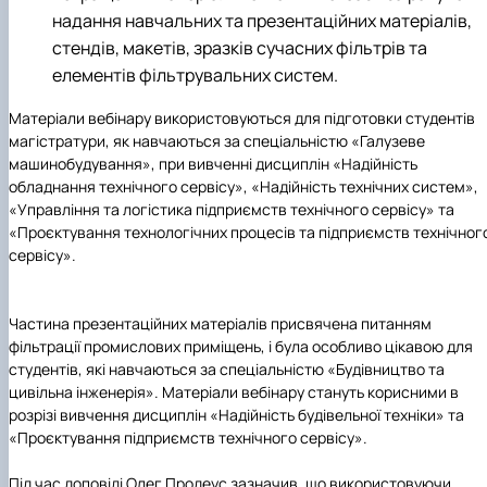
надання навчальних та презентаційних матеріалів,
стендів, макетів, зразків сучасних фільтрів та
елементів фільтрувальних систем.
Матеріали вебінару використовуються для підготовки студентів
магістратури, як навчаються за спеціальністю
«Галузеве
машинобудування»
,
при вивченні дисциплін
«Надійність
обладнання технічного сервісу», «Надійність технічних систем»,
«Управління та логістика підприємств технічного сервісу»
та
«Проєктування технологічних процесів та підприємств технічног
сервісу
».
Частина презентаційних матеріалів присвячена питанням
фільтрації промислових приміщень, і була особливо цікавою для
студентів, які навчаються за спеціальністю
«Будівництво та
цивільна інженерія».
Матеріали вебінару стануть корисними в
розрізі вивчення дисциплін
«Надійність будівельної техніки» та
«Проєктування підприємств технічного сервісу».
Під час доповіді
Олег Продеус
зазначив, що використовуючи