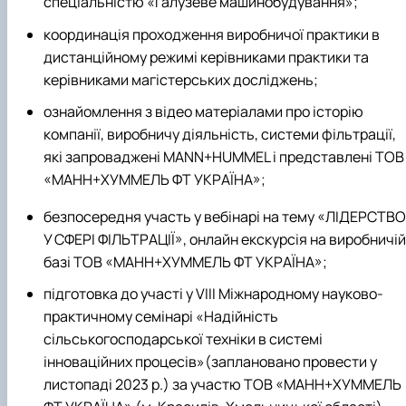
спеціальністю
«Галузеве машинобудування»
;
координація проходження виробничої практики в
дистанційному режимі керівниками практики та
керівниками магістерських досліджень;
ознайомлення з відео матеріалами про історію
компанії, виробничу діяльність, системи фільтрації,
які запроваджені
MANN+HUMMEL
і представлені
ТОВ
«МАНН+ХУММЕЛЬ ФТ УКРАЇНА
»
;
безпосередня участь у вебінарі на тему
«ЛІДЕРСТВО
У СФЕРІ ФІЛЬТРАЦІЇ
»
,
онлайн екскурсія на виробничій
базі
ТОВ «МАНН+ХУММЕЛЬ ФТ УКРАЇНА»;
підготовка до участі у VІІІ Міжнародному науково-
практичному семінарі
«Надійність
сільськогосподарської техніки в системі
інноваційних процесів»
(
заплановано провести у
листопаді 2023 р.)
за участю
ТОВ «МАНН+ХУММЕЛЬ