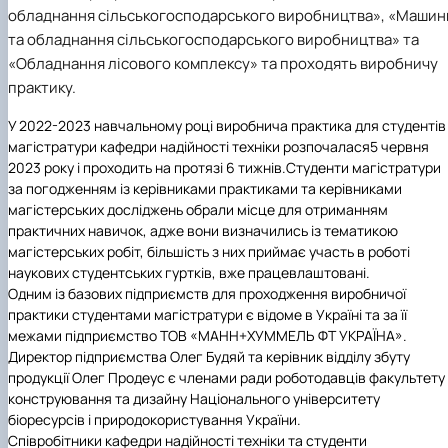
Іноземні мови
Їдальні та буфети
Центр вивчення мов
Психологічна підтримка
Біоетична комісія
Рада молодих вчених
Методичні рекомендації, пам'ятки
ЦКНО «Агропромисловий комплекс, лісове і
обладнання сільськогосподарського виробництва», «Машин
Доступ до публічної інформації
Наглядова рада
Історія університету
Працевлаштування
Студентські квитки
Інклюзивне середовище
Наукові видання
садово-паркове господарство, ветеринарна
Наукові школи
Форми документів
Державні закупівлі
Рада роботодавців
Видатні випускники та працівники
та обладнання сільськогосподарського виробництва» та
Наука для бізнесу
медицина»
Стартап школа НУБіП України
Патентно-ліцензійна діяльність
Досліднику та автору
Офіційна символіка
Благодійний фонд «Голосіївська ініціатива
Звіт ректора
«Обладнання лісового комплексу»
та проходять виробничу
Обладнання НУБіП України
Звіт про проведення НТЗ
Каталог наукових послуг
Антикорупційні заходи
2020»
Пам'яті захисників України
практику.
Наукові журнали НУБіП України
«SEB-2024»
Гендерна радниця
Почесні доктори і професори НУБіП України
Уповноважена особа з питань запобігання 
Наукові журнали НУБіП України (English)
«SEB-2025»
Контактна інформація
виявлення корупції
Пресслужба
У 2022-2023 навчальному році виробнича практика для студентів
Пам'ятка про проведення науково-технічни
Університетський кур'єр
Положення про антикорупційного
магістратури кафедри
надійності техніки
розпочалася
5 червня
заходів
уповноваженого НУБіП України
Вибори ректора
2023 року і проходить на протязі 6 тижнів
.
Студенти магістратури
Порядок планування та організації
Програма розвитку університету «Голосіївсь
Національні нормативно-правові акти
за погодженням із керівниками практиками та керівниками
проведення НТЗ
ініціатива – 2025»
Нормативно-правові акти НУБіП України
магістерських досліджень обрали місце для отриманням
Результати науково-технічних заходів
Інформаційні ресурси НАЗК
практичних навичок, адже вони визначились із тематикою
Монографії
Методичні роз’яснення НАЗК
магістерських робіт, більшість з них приймає участь в роботі
Антикорупційні заходи
наукових студентських гуртків, вже працевлаштовані.
Одним із базових підприємств для проходження виробничої
практики студентами магістратури є відоме в Україні та за її
межами підприємство
ТОВ «МАНН+ХУММЕЛЬ ФТ УКРАЇНА
».
Директор підприємства
Олег Будяй
та керівник відділу збуту
продукції
Олег Продеус
є членами ради роботодавців факультету
конструювання та дизайну Національного університету
біоресурсів і природокористування України
.
Співробітники кафедри
надійності техніки
та студенти