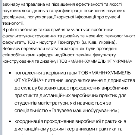
вебінару направлена на підвищення ефективності та якості
наукових досліджень в галузі фільтрації, посилення наукових
досліджень, популяризації корисної інформації про сучасні
технології.
В роботі вебінару також прийняли участь співробітники
факультету
конструювання та дизайну та механіко-технологічног
факультету,
ТОВ «Індустрія Техногруп»
(м. Київ, Україна).
Вебінару передували наступні заходи, які були проведені
співробітниками кафедри
надійності техніки,
факультету
конструювання та дизайну і ТОВ «МАНН+ХУММЕЛЬ ФТ УКРАЇНА»:
погодження з керівництвом
ТОВ «МАНН+ХУММЕЛЬ
ФТ УКРАЇНА»
питання щодо включення підприємств
до складу базових щодо проходження виробничих
практик та дистанційних виробничих практик для
студентів магістратури, які навчаються за
спеціальністю
«Галузеве машинобудування»
;
координація проходження виробничої практики в
дистанційному режимі керівниками практики та