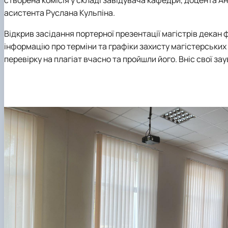
створена комісія у складі завідувача кафедри, доцента
Ан
асистента
Руслана Кульпіна.
Відкрив засідання портерної презентації магістрів декан
інформацію про терміни та графіки захисту магістерських к
перевірку на плагіат вчасно та пройшли його. Вніс свої з