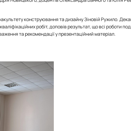
дрія
Новицького
, доцентів
Олександра
Банного
та
Юлія
Ре
 факультету конструювання та дизайну
Зіновій Ружило.
Дека
валіфікаційних робіт, доповів результат, що всі роботи под
ауваження та рекомендації у презентаційний матеріал.