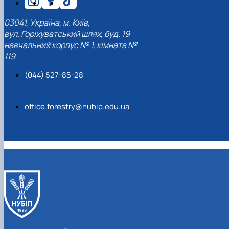
СЕРГА Петро Грирорович (18.06.1999 -
17.04.2024 р.), студент 2-го курсу 2024 рі…
03041, Україна, м. Київ,
СОЛОВЙОВ Сергій Олександрович
вул. Горіхуватський шлях, буд. 19
(08.06.1983 - 27.09.2022 р.), випускник 2017
навчальний корпус № 1, кімната №
року.
119
СОРОКА Олександр Григорович (03.07.1986 
03.07.2023 р.), випускник 2019 року.
(044) 527-85-28
СТЕПАНОВ Віталій Анатолійович (09.06.19
- 20.05.2022 р.), випускник 1999 року.
ТЕРЕЩЕНКО Ростислав Віталійович (14.11.1
office.forestry@nubip.edu.ua
- 28.12.2023 р.), студент 2 курсу з…
ТУШАКОВСЬКИЙ Борис Олександрович
(02.05.1981 - 02.02.2025 р.), випускник 2003 р…
ШЕВЧЕНКО Володимир В’ячеславович
(30.06.1965 - 03.2022 р.), випускник 1992 року.
ШИНКАРЬОВ Олексій Сергійович (30.03.19
- 25.08.2023 р.), випускник 2016 року.
ЯРЕМА Микола Юрійович (13.12.1973 -
18.12.2022 р.), випускник 1996 року.