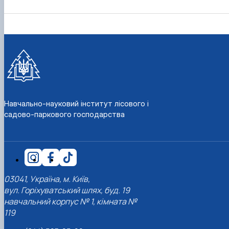
СЕРГА Петро Грирорович (18.06.1999 -
17.04.2024 р.), студент 2-го курсу 2024 рі…
СОЛОВЙОВ Сергій Олександрович
(08.06.1983 - 27.09.2022 р.), випускник 2017
року.
СОРОКА Олександр Григорович (03.07.1986 
03.07.2023 р.), випускник 2019 року.
СТЕПАНОВ Віталій Анатолійович (09.06.19
- 20.05.2022 р.), випускник 1999 року.
Навчально-науковий інститут лісового і
ТЕРЕЩЕНКО Ростислав Віталійович (14.11.1
садово-паркового господарства
- 28.12.2023 р.), студент 2 курсу з…
ТУШАКОВСЬКИЙ Борис Олександрович
(02.05.1981 - 02.02.2025 р.), випускник 2003 р…
ШЕВЧЕНКО Володимир В’ячеславович
(30.06.1965 - 03.2022 р.), випускник 1992 року.
ШИНКАРЬОВ Олексій Сергійович (30.03.19
03041, Україна, м. Київ,
- 25.08.2023 р.), випускник 2016 року.
вул. Горіхуватський шлях, буд. 19
ЯРЕМА Микола Юрійович (13.12.1973 -
18.12.2022 р.), випускник 1996 року.
навчальний корпус № 1, кімната №
119